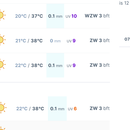
is 1
WZW 3
bft
20°C
/
37°C
0.1
10
mm
UV
07
ZW 3
bft
21°C
/
38°C
0
9
mm
UV
ZW 3
bft
22°C
/
38°C
0.1
9
mm
UV
ZW 3
bft
22°C
/
38°C
0.1
6
mm
UV