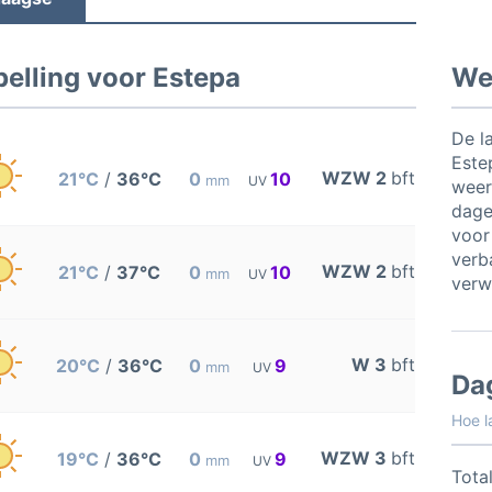
elling voor Estepa
Wee
De l
Este
WZW 2
bft
21°C
/
36°C
0
10
mm
UV
weer
dage
voor
verb
WZW 2
bft
21°C
/
37°C
0
10
mm
UV
verw
W 3
bft
20°C
/
36°C
0
9
mm
UV
Da
Hoe l
WZW 3
bft
19°C
/
36°C
0
9
mm
UV
Total