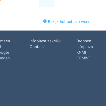
Bekijk het actuele weer
emeen
Infoplaza zakelijk
Bronnen
d
Contact
Infoplaza
oogte
KNMI
landen
ECMWF