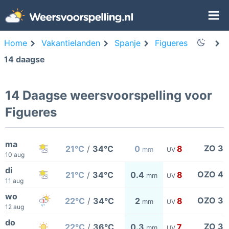
Home
Vakantielanden
Spanje
Figueres
14 daagse
14 Daagse weersvoorspelling voor
Figueres
ma
ZO 3
21°C
/
34°C
0
8
mm
UV
10 aug
di
OZO 4
21°C
/
34°C
0.4
8
mm
UV
11 aug
wo
OZO 3
22°C
/
34°C
2
8
mm
UV
12 aug
do
ZO 3
22°C
/
36°C
0.3
7
mm
UV