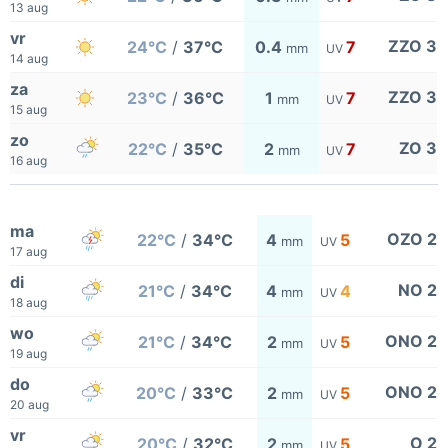
13 aug
vr
ZZO 3
24°C
/
37°C
0.4
7
mm
UV
14 aug
za
ZZO 3
23°C
/
36°C
1
7
mm
UV
15 aug
zo
ZO 3
22°C
/
35°C
2
7
mm
UV
16 aug
ma
OZO 2
22°C
/
34°C
4
5
mm
UV
17 aug
di
NO 2
21°C
/
34°C
4
4
mm
UV
18 aug
wo
ONO 2
21°C
/
34°C
2
5
mm
UV
19 aug
do
ONO 2
20°C
/
33°C
2
5
mm
UV
20 aug
vr
O 2
20°C
/
32°C
2
5
mm
UV