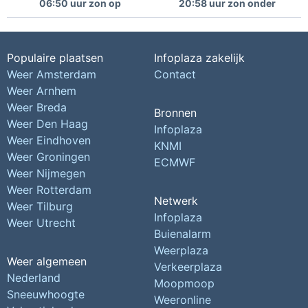
06:50 uur zon op
20:58 uur zon onder
Populaire plaatsen
Infoplaza zakelijk
Weer Amsterdam
Contact
Weer Arnhem
Weer Breda
Bronnen
Weer Den Haag
Infoplaza
Weer Eindhoven
KNMI
Weer Groningen
ECMWF
Weer Nijmegen
Weer Rotterdam
Netwerk
Weer Tilburg
Infoplaza
Weer Utrecht
Buienalarm
Weerplaza
Weer algemeen
Verkeerplaza
Nederland
Moopmoop
Sneeuwhoogte
Weeronline