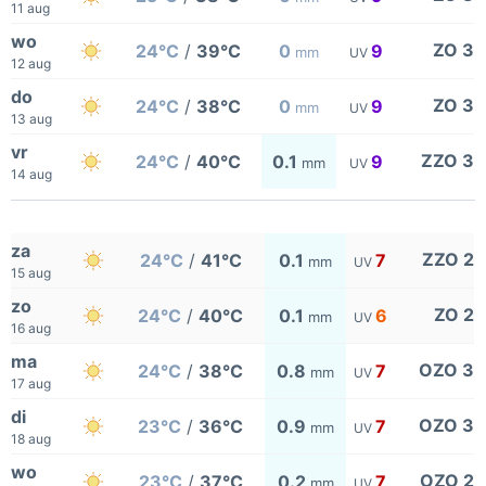
11 aug
wo
ZO 3
24°C
/
39°C
0
9
mm
UV
12 aug
do
ZO 3
24°C
/
38°C
0
9
mm
UV
13 aug
vr
ZZO 3
24°C
/
40°C
0.1
9
mm
UV
14 aug
za
ZZO 2
24°C
/
41°C
0.1
7
mm
UV
15 aug
zo
ZO 2
24°C
/
40°C
0.1
6
mm
UV
16 aug
ma
OZO 3
24°C
/
38°C
0.8
7
mm
UV
17 aug
di
OZO 3
23°C
/
36°C
0.9
7
mm
UV
18 aug
wo
OZO 2
23°C
/
37°C
0.2
7
mm
UV