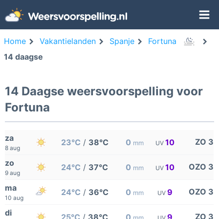
Home
Vakantielanden
Spanje
Fortuna
14 daagse
14 Daagse weersvoorspelling voor
Fortuna
za
ZO 3
23°C
/
38°C
0
10
mm
UV
8 aug
zo
OZO 3
24°C
/
37°C
0
10
mm
UV
9 aug
ma
OZO 3
24°C
/
36°C
0
9
mm
UV
10 aug
di
ZO 3
25°C
/
38°C
0
9
mm
UV