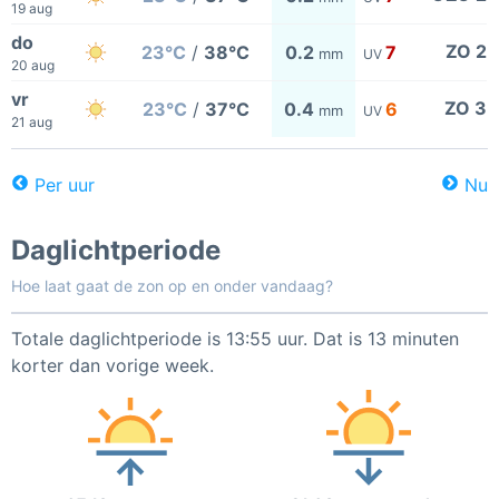
19 aug
do
ZO 2
23°C
/
38°C
0.2
7
mm
UV
20 aug
vr
ZO 3
23°C
/
37°C
0.4
6
mm
UV
21 aug
Per uur
Nu
Daglichtperiode
Hoe laat gaat de zon op en onder vandaag?
Totale daglichtperiode is 13:55 uur. Dat is 13 minuten
korter dan vorige week.