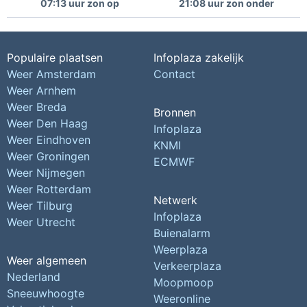
07:13 uur zon op
21:08 uur zon onder
Populaire plaatsen
Infoplaza zakelijk
Weer Amsterdam
Contact
Weer Arnhem
Weer Breda
Bronnen
Weer Den Haag
Infoplaza
Weer Eindhoven
KNMI
Weer Groningen
ECMWF
Weer Nijmegen
Weer Rotterdam
Netwerk
Weer Tilburg
Infoplaza
Weer Utrecht
Buienalarm
Weerplaza
Weer algemeen
Verkeerplaza
Nederland
Moopmoop
Sneeuwhoogte
Weeronline