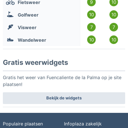
9
10
Fietsweer
10
10
Golfweer
7
7
Visweer
10
10
Wandelweer
Gratis weerwidgets
Gratis het weer van Fuencaliente de la Palma op je site
plaatsen!
Bekijk de widgets
Populaire plaatsen
Infoplaza zakelijk