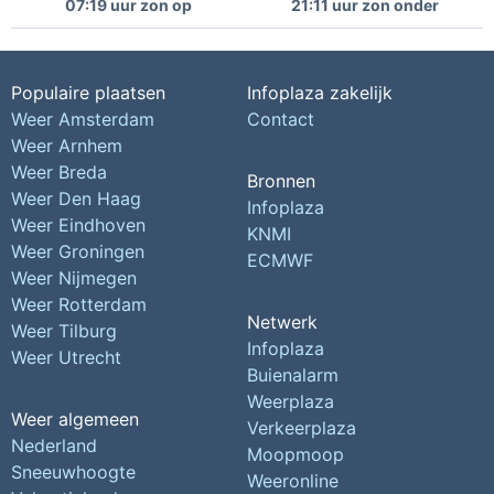
07:19 uur zon op
21:11 uur zon onder
Populaire plaatsen
Infoplaza zakelijk
Weer Amsterdam
Contact
Weer Arnhem
Weer Breda
Bronnen
Weer Den Haag
Infoplaza
Weer Eindhoven
KNMI
Weer Groningen
ECMWF
Weer Nijmegen
Weer Rotterdam
Netwerk
Weer Tilburg
Infoplaza
Weer Utrecht
Buienalarm
Weerplaza
Weer algemeen
Verkeerplaza
Nederland
Moopmoop
Sneeuwhoogte
Weeronline