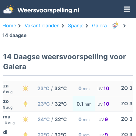
Home
Vakantielanden
Spanje
Galera
14 daagse
14 Daagse weersvoorspelling voor
Galera
za
ZO 3
23°C
/
33°C
0
10
mm
UV
8 aug
zo
ZO 3
23°C
/
32°C
0.1
10
mm
UV
9 aug
ma
ZO 3
24°C
/
32°C
0
9
mm
UV
10 aug
di
ZO 3
22°C
/
32°C
0
9
mm
UV