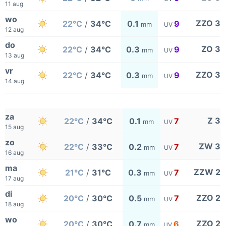
11 aug
wo
ZZO 3
22°C
/
34°C
0.1
9
mm
UV
12 aug
do
ZO 3
22°C
/
34°C
0.3
9
mm
UV
13 aug
vr
ZZO 3
22°C
/
34°C
0.3
9
mm
UV
14 aug
za
Z 3
22°C
/
34°C
0.1
7
mm
UV
15 aug
zo
ZW 3
22°C
/
33°C
0.2
7
mm
UV
16 aug
ma
ZZW 2
21°C
/
31°C
0.3
7
mm
UV
17 aug
di
ZZO 2
20°C
/
30°C
0.5
7
mm
UV
18 aug
wo
ZZO 2
20°C
/
30°C
0.7
6
mm
UV