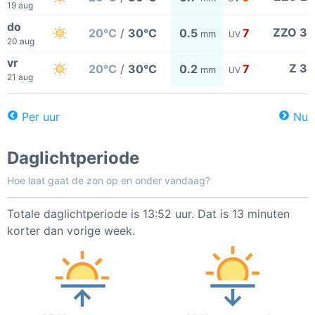
19 aug
do
ZZO 3
20°C
/
30°C
0.5
7
mm
UV
20 aug
vr
Z 3
20°C
/
30°C
0.2
7
mm
UV
21 aug
Per uur
Nu
Daglichtperiode
Hoe laat gaat de zon op en onder vandaag?
Totale daglichtperiode is 13:52 uur. Dat is 13 minuten
korter dan vorige week.