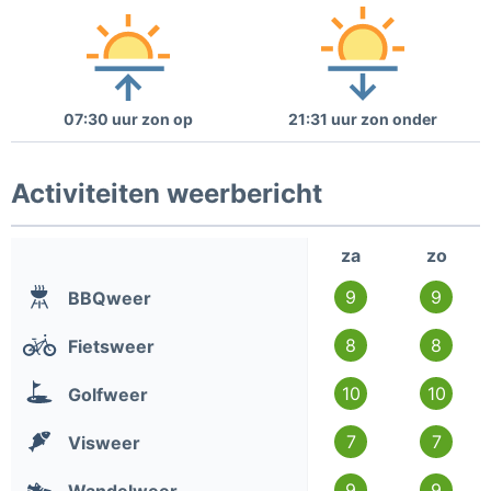
07:30 uur zon op
21:31 uur zon onder
Activiteiten weerbericht
za
zo
9
9
BBQweer
8
8
Fietsweer
10
10
Golfweer
7
7
Visweer
9
9