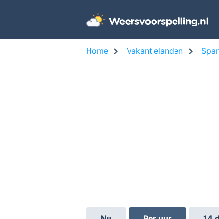
Home
Vakantielanden
Span
Nu
Per uur
14 