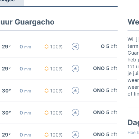
 uur Guargacho
Wee
Wil j
termi
O 5
bft
29°
0
100%
mm
Guar
heb j
tot 
ONO 5
bft
29°
0
100%
mm
je ju
weer
weer
ONO 5
bft
30°
0
100%
mm
of li
ONO 5
bft
30°
0
100%
mm
Da
Hoe l
ONO 5
bft
29°
0
100%
mm