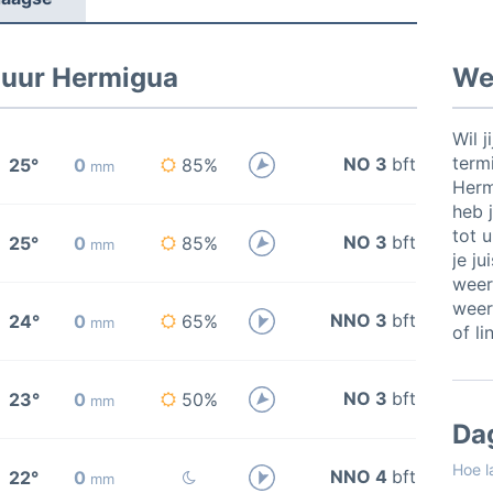
 uur Hermigua
Wee
Wil j
termi
NO 3
bft
25°
0
85%
mm
Herm
heb j
tot 
NO 3
bft
25°
0
85%
mm
je ju
weer
weer
NNO 3
bft
24°
0
65%
mm
of li
NO 3
bft
23°
0
50%
mm
Da
Hoe l
NNO 4
bft
22°
0
mm