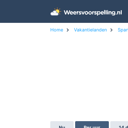
Home
Vakantielanden
Span
Nu
Per uur
14 