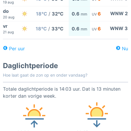
19 aug
do
WNW 2
18°C
/
32°C
0.6
6
mm
UV
20 aug
vr
WNW 3
18°C
/
33°C
0.6
6
mm
UV
21 aug
Per uur
Nu
Daglichtperiode
Hoe laat gaat de zon op en onder vandaag?
Totale daglichtperiode is 14:03 uur. Dat is 13 minuten
korter dan vorige week.