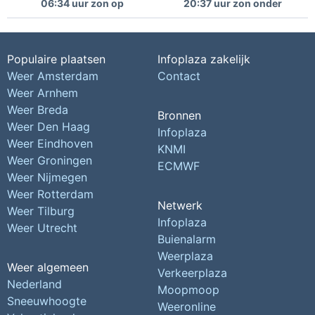
06:34 uur zon op
20:37 uur zon onder
Populaire plaatsen
Infoplaza zakelijk
Weer Amsterdam
Contact
Weer Arnhem
Weer Breda
Bronnen
Weer Den Haag
Infoplaza
Weer Eindhoven
KNMI
Weer Groningen
ECMWF
Weer Nijmegen
Weer Rotterdam
Netwerk
Weer Tilburg
Infoplaza
Weer Utrecht
Buienalarm
Weerplaza
Weer algemeen
Verkeerplaza
Nederland
Moopmoop
Sneeuwhoogte
Weeronline