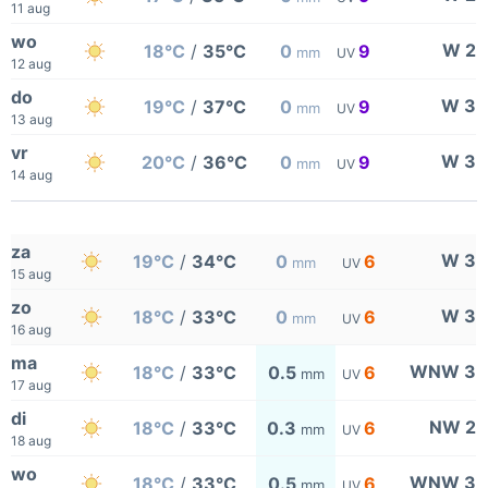
11 aug
wo
W 2
18°C
/
35°C
0
9
mm
UV
12 aug
do
W 3
19°C
/
37°C
0
9
mm
UV
13 aug
vr
W 3
20°C
/
36°C
0
9
mm
UV
14 aug
za
W 3
19°C
/
34°C
0
6
mm
UV
15 aug
zo
W 3
18°C
/
33°C
0
6
mm
UV
16 aug
ma
WNW 3
18°C
/
33°C
0.5
6
mm
UV
17 aug
di
NW 2
18°C
/
33°C
0.3
6
mm
UV
18 aug
wo
WNW 3
18°C
/
33°C
0.5
6
mm
UV