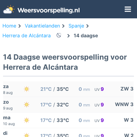
Home
Vakantielanden
Spanje
Herrera de Alcántara
14 daagse
14 Daagse weersvoorspelling voor
Herrera de Alcántara
za
ZW 3
21°C
/
35°C
0
9
mm
UV
8 aug
zo
WNW 3
17°C
/
32°C
0
9
mm
UV
9 aug
ma
W 3
17°C
/
33°C
0
9
mm
UV
10 aug
di
W 2
17°C
/
35°C
0
9
mm
UV