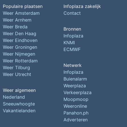
Populaire plaatsen
Infoplaza zakelijk
Weer Amsterdam
Contact
Weer Arnhem
Weer Breda
Bronnen
Weer Den Haag
Infoplaza
Weer Eindhoven
KNMI
Weer Groningen
ECMWF
Weer Nijmegen
Weer Rotterdam
Netwerk
Weer Tilburg
Infoplaza
Weer Utrecht
Buienalarm
Weerplaza
Weer algemeen
Verkeerplaza
Nederland
Moopmoop
Sneeuwhoogte
Weeronline
Vakantielanden
Panahon.ph
Adverteren