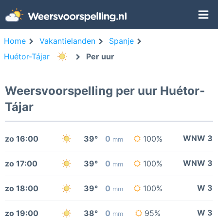
Home
Vakantielanden
Spanje
Huétor-Tájar
Per uur
Weersvoorspelling per uur Huétor-
Tájar
WNW 3
zo 16:00
39°
0
100%
mm
WNW 3
zo 17:00
39°
0
100%
mm
W 3
zo 18:00
39°
0
100%
mm
W 3
zo 19:00
38°
0
95%
mm