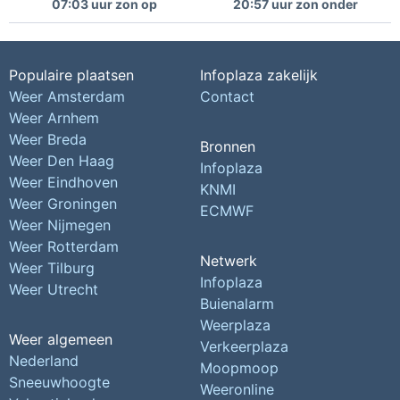
07:03 uur zon op
20:57 uur zon onder
Populaire plaatsen
Infoplaza zakelijk
Weer Amsterdam
Contact
Weer Arnhem
Weer Breda
Bronnen
Weer Den Haag
Infoplaza
Weer Eindhoven
KNMI
Weer Groningen
ECMWF
Weer Nijmegen
Weer Rotterdam
Netwerk
Weer Tilburg
Infoplaza
Weer Utrecht
Buienalarm
Weerplaza
Weer algemeen
Verkeerplaza
Nederland
Moopmoop
Sneeuwhoogte
Weeronline