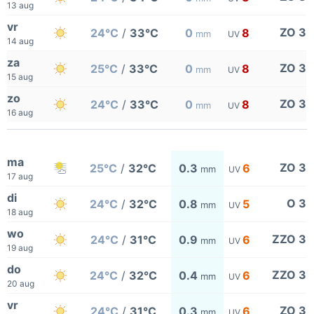
13 aug
vr
ZO 3
24°C
/
33°C
0
8
mm
UV
14 aug
za
ZO 3
25°C
/
33°C
0
8
mm
UV
15 aug
zo
ZO 3
24°C
/
33°C
0
8
mm
UV
16 aug
ma
ZO 3
25°C
/
32°C
0.3
6
mm
UV
17 aug
di
O 3
24°C
/
32°C
0.8
5
mm
UV
18 aug
wo
ZZO 3
24°C
/
31°C
0.9
6
mm
UV
19 aug
do
ZZO 3
24°C
/
32°C
0.4
6
mm
UV
20 aug
vr
ZO 3
24°C
/
31°C
0.3
6
mm
UV