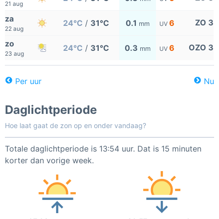
21 aug
za
ZO 3
24°C
/
31°C
0.1
6
mm
UV
22 aug
zo
OZO 3
24°C
/
31°C
0.3
6
mm
UV
23 aug
Per uur
Nu
Daglichtperiode
Hoe laat gaat de zon op en onder vandaag?
Totale daglichtperiode is 13:54 uur. Dat is 15 minuten
korter dan vorige week.