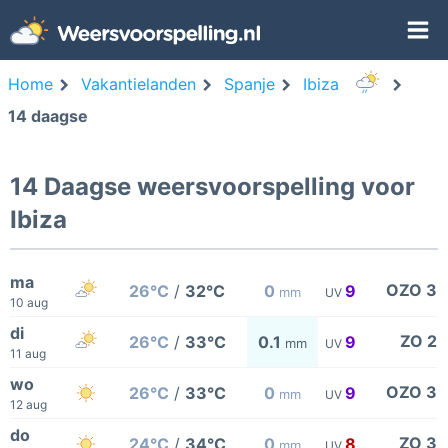
Home
Vakantielanden
Spanje
Ibiza
14 daagse
14 Daagse weersvoorspelling voor
Ibiza
ma
OZO 3
26°C
/
32°C
0
9
mm
UV
10 aug
di
ZO 2
26°C
/
33°C
0.1
9
mm
UV
11 aug
wo
OZO 3
26°C
/
33°C
0
9
mm
UV
12 aug
do
ZO 3
24°C
/
34°C
0
8
mm
UV