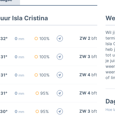
ur Isla Cristina
Wee
Wil j
termi
ZW 2
bft
32°
0
100%
mm
Isla
heb j
tot 
ZW 3
bft
31°
0
100%
mm
je ju
weer
weer
ZW 4
bft
31°
0
100%
mm
of li
ZW 4
bft
31°
0
95%
mm
Da
Hoe l
ZW 3
bft
30°
0
95%
mm