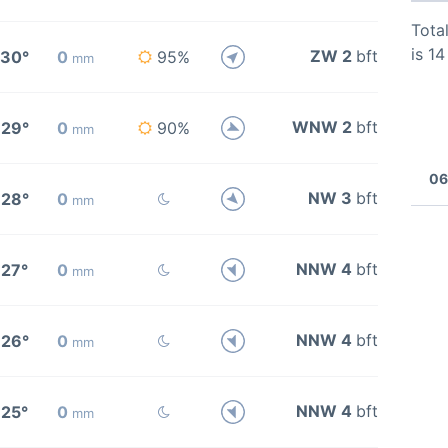
Total
is 1
ZW 2
bft
30°
0
95%
mm
WNW 2
bft
29°
0
90%
mm
06
NW 3
bft
28°
0
mm
NNW 4
bft
27°
0
mm
NNW 4
bft
26°
0
mm
NNW 4
bft
25°
0
mm