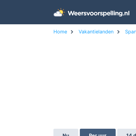
Home
Vakantielanden
Span
Nu
Per uur
14 