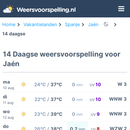
Home
Vakantielanden
Spanje
Jaén
14 daagse
14 Daagse weersvoorspelling voor
Jaén
ma
W 3
24°C
/
37°C
0
10
mm
UV
10 aug
di
WNW 3
22°C
/
37°C
0
10
mm
UV
11 aug
wo
WNW 3
23°C
/
39°C
0
9
mm
UV
12 aug
do
WZW 2
26°C
/
38°C
0.2
8
mm
UV