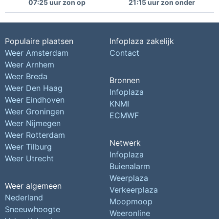
07:25 uur zon op
21:15 uur zon onder
Populaire plaatsen
Infoplaza zakelijk
Weer Amsterdam
Contact
Weer Arnhem
Weer Breda
Bronnen
Weer Den Haag
Infoplaza
Weer Eindhoven
KNMI
Weer Groningen
ECMWF
Weer Nijmegen
Weer Rotterdam
Netwerk
Weer Tilburg
Infoplaza
Weer Utrecht
Buienalarm
Weerplaza
Weer algemeen
Verkeerplaza
Nederland
Moopmoop
Sneeuwhoogte
Weeronline