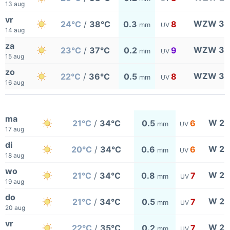
13 aug
vr
WZW 3
24°C
/
38°C
0.3
8
mm
UV
14 aug
za
WZW 3
23°C
/
37°C
0.2
9
mm
UV
15 aug
zo
WZW 3
22°C
/
36°C
0.5
8
mm
UV
16 aug
ma
W 2
21°C
/
34°C
0.5
6
mm
UV
17 aug
di
W 2
20°C
/
34°C
0.6
6
mm
UV
18 aug
wo
W 2
21°C
/
34°C
0.8
7
mm
UV
19 aug
do
W 2
21°C
/
34°C
0.5
7
mm
UV
20 aug
vr
W 2
22°C
/
35°C
0.2
7
mm
UV