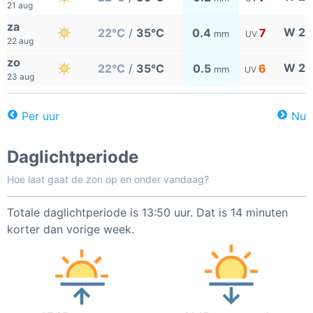
21 aug
za
W 2
22°C
/
35°C
0.4
7
mm
UV
22 aug
zo
W 2
22°C
/
35°C
0.5
6
mm
UV
23 aug
Per uur
Nu
Daglichtperiode
Hoe laat gaat de zon op en onder vandaag?
Totale daglichtperiode is 13:50 uur. Dat is 14 minuten
korter dan vorige week.