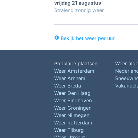
vrijdag 21 augustus
Stralend zonnig weer
Bekijk het weer per uur
Populaire plaatsen
Weer alg
Weer Amsterdam
Nederlan
Weer Arnhem
Sneeuwh
Weer Breda
Vakantie
Weer Den Haag
Weer Eindhoven
Weer Groningen
Weer Nijmegen
Weer Rotterdam
Weer Tilburg
Weer Utrecht