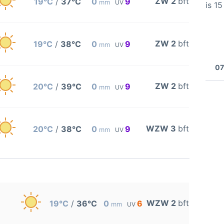
ZW 2
bft
19°C
/
37°C
0
9
mm
UV
is 1
ZW 2
bft
19°C
/
38°C
0
9
mm
UV
07
ZW 2
bft
20°C
/
39°C
0
9
mm
UV
WZW 3
bft
20°C
/
38°C
0
9
mm
UV
WZW 2
bft
19°C
/
36°C
0
6
mm
UV