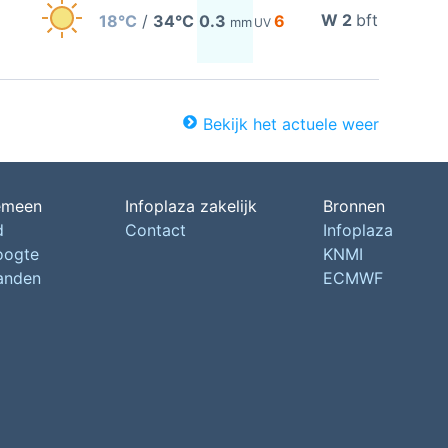
W 2
bft
18°C
/
34°C
0.3
6
mm
UV
Bekijk het actuele weer
emeen
Infoplaza zakelijk
Bronnen
d
Contact
Infoplaza
oogte
KNMI
landen
ECMWF