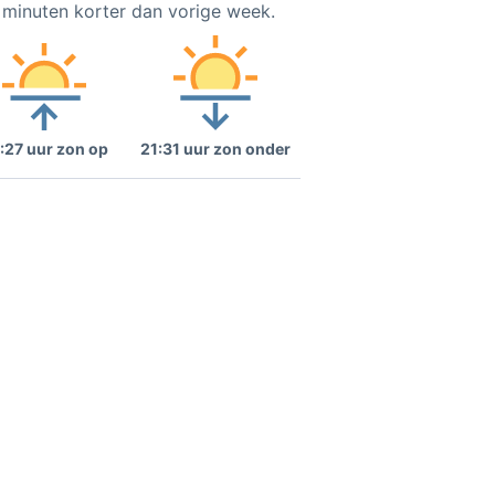
5 minuten korter dan vorige week.
:27 uur zon op
21:31 uur zon onder