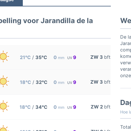
lling voor Jarandilla de la
Wee
De l
Jaran
comp
kome
ZW 3
bft
21°C
/
35°C
0
9
mm
UV
verw
vera
onze
ZW 3
bft
18°C
/
32°C
0
9
mm
UV
Da
ZW 2
bft
18°C
/
34°C
0
9
mm
UV
Hoe l
Total