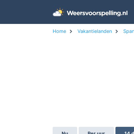
Home
Vakantielanden
Span
Nu
Per uur
14 