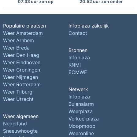
07:33 uur zon op
20:52 uur zon onder
Populaire plaatsen
Infoplaza zakelijk
Weer Amsterdam
Contact
Weer Arnhem
Weer Breda
Bronnen
Weer Den Haag
Infoplaza
Weer Eindhoven
KNMI
Weer Groningen
ECMWF
Weer Nijmegen
Weer Rotterdam
Netwerk
Weer Tilburg
Infoplaza
Weer Utrecht
Buienalarm
Weerplaza
Weer algemeen
Verkeerplaza
Nederland
Moopmoop
Sneeuwhoogte
Weeronline