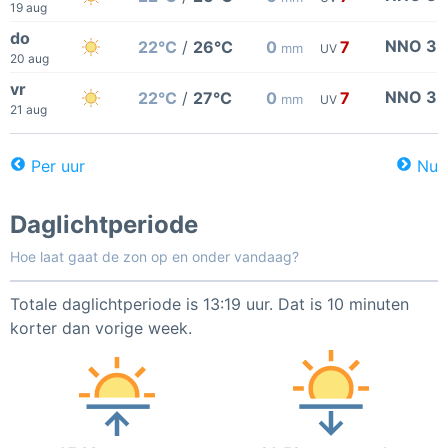
19 aug
do
NNO 3
22°C
/
26°C
0
7
mm
UV
20 aug
vr
NNO 3
22°C
/
27°C
0
7
mm
UV
21 aug
Per uur
Nu
Daglichtperiode
Hoe laat gaat de zon op en onder vandaag?
Totale daglichtperiode is 13:19 uur. Dat is 10 minuten
korter dan vorige week.