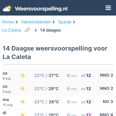
Home
Vakantielanden
Spanje
La Caleta
14 daagse
14 Daagse weersvoorspelling voor
La Caleta
za
NNO 2
22°C
/
27°C
0
12
mm
UV
8 aug
zo
NNO 2
22°C
/
28°C
0
12
mm
UV
9 aug
ma
NO 3
23°C
/
28°C
0
12
mm
UV
10 aug
di
NNO 4
22°C
/
28°C
0
12
mm
UV