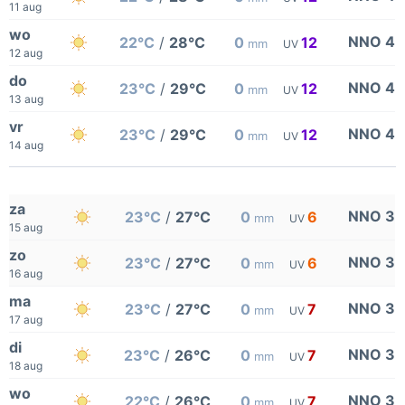
11 aug
wo
NNO 4
22°C
/
28°C
0
12
mm
UV
12 aug
do
NNO 4
23°C
/
29°C
0
12
mm
UV
13 aug
vr
NNO 4
23°C
/
29°C
0
12
mm
UV
14 aug
za
NNO 3
23°C
/
27°C
0
6
mm
UV
15 aug
zo
NNO 3
23°C
/
27°C
0
6
mm
UV
16 aug
ma
NNO 3
23°C
/
27°C
0
7
mm
UV
17 aug
di
NNO 3
23°C
/
26°C
0
7
mm
UV
18 aug
wo
NNO 3
22°C
/
26°C
0
7
mm
UV