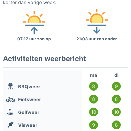
korter dan vorige week.
07:12 uur zon op
21:03 uur zon onder
Activiteiten weerbericht
ma
di
8
9
BBQweer
8
8
Fietsweer
10
10
Golfweer
9
8
Visweer