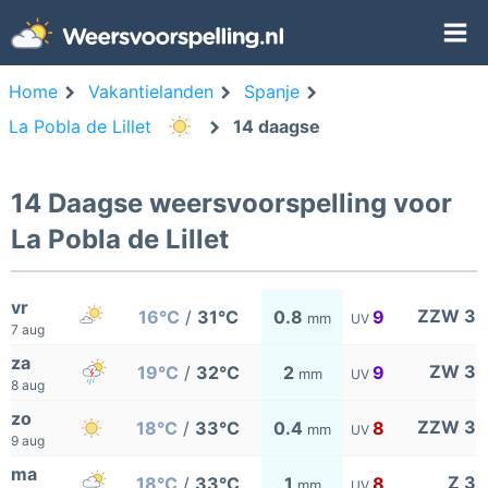
Home
Vakantielanden
Spanje
La Pobla de Lillet
14 daagse
14 Daagse weersvoorspelling voor
La Pobla de Lillet
vr
ZZW 3
16°C
/
31°C
0.8
9
mm
UV
7 aug
za
ZW 3
19°C
/
32°C
2
9
mm
UV
8 aug
zo
ZZW 3
18°C
/
33°C
0.4
8
mm
UV
9 aug
ma
Z 3
18°C
/
33°C
1
8
mm
UV