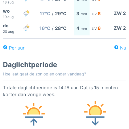
18 aug
wo
ZW 2
17°C
/
29°C
3
6
mm
UV
19 aug
do
ZW 2
16°C
/
28°C
4
6
mm
UV
20 aug
Per uur
Nu
Daglichtperiode
Hoe laat gaat de zon op en onder vandaag?
Totale daglichtperiode is 14:16 uur. Dat is 15 minuten
korter dan vorige week.