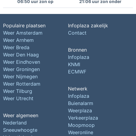
06:50 uur zon op
21:06 uur zon onder
Populaire plaatsen
Infoplaza zakelijk
Weer Amsterdam
Contact
Weer Arnhem
Weer Breda
Bronnen
Weer Den Haag
Infoplaza
Weer Eindhoven
KNMI
Weer Groningen
ECMWF
Weer Nijmegen
Weer Rotterdam
Netwerk
Weer Tilburg
Infoplaza
Weer Utrecht
Buienalarm
Weerplaza
Weer algemeen
Verkeerplaza
Nederland
Moopmoop
Sneeuwhoogte
Weeronline