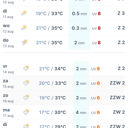
10 aug
di
Z 3
19°C
/
33°C
0.5
8
mm
UV
11 aug
wo
Z 2
21°C
/
35°C
0.3
8
mm
UV
12 aug
do
Z 2
21°C
/
35°C
2
8
mm
UV
13 aug
vr
Z 2
21°C
/
34°C
2
6
mm
UV
14 aug
za
ZZW 2
20°C
/
33°C
2
6
mm
UV
15 aug
zo
ZZW 2
19°C
/
31°C
2
6
mm
UV
16 aug
ma
ZW 2
17°C
/
30°C
4
6
mm
UV
17 aug
di
ZZW 2
17°C
/
29°C
2
6
mm
UV