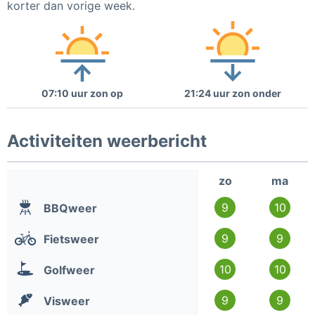
korter dan vorige week.
07:10 uur zon op
21:24 uur zon onder
Activiteiten weerbericht
zo
ma
9
10
BBQweer
9
9
Fietsweer
10
10
Golfweer
9
9
Visweer