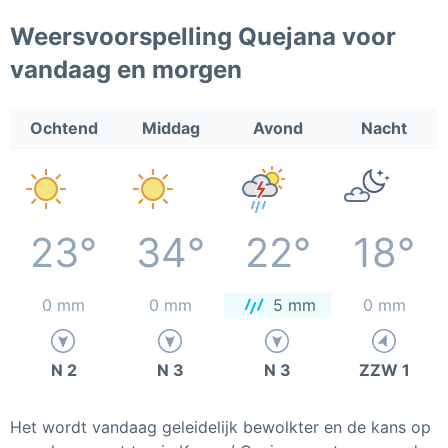
Weersvoorspelling Quejana voor
vandaag en morgen
Ochtend
Middag
Avond
Nacht
23°
34°
22°
18°
0 mm
0 mm
5 mm
0 mm
N 2
N 3
N 3
ZZW 1
Het wordt vandaag geleidelijk bewolkter en de kans op