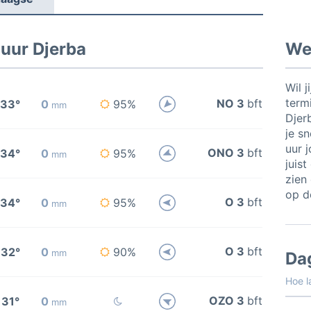
 uur Djerba
Wee
Wil j
termi
NO 3
bft
33°
0
95%
mm
Djer
je sn
uur 
ONO 3
bft
34°
0
95%
mm
juis
zien 
op de
O 3
bft
34°
0
95%
mm
O 3
bft
32°
0
90%
mm
Da
Hoe l
OZO 3
bft
31°
0
mm