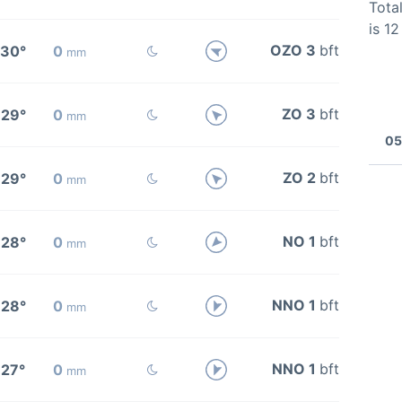
Total
is 1
OZO 3
bft
30°
0
mm
ZO 3
bft
29°
0
mm
05
ZO 2
bft
29°
0
mm
NO 1
bft
28°
0
mm
NNO 1
bft
28°
0
mm
NNO 1
bft
27°
0
mm