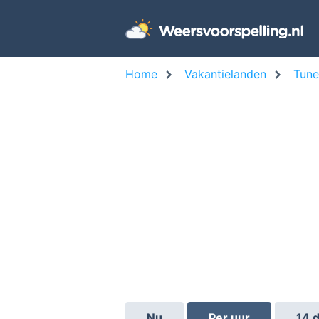
Home
Vakantielanden
Tune
Nu
Per uur
14 