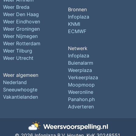
Weer Breda
Bronnen
Weer Den Haag
Infoplaza
Weer Eindhoven
KNMI
Weer Groningen
ECMWF
Weer Nijmegen
Weer Rotterdam
Netwerk
Weer Tilburg
Infoplaza
Weer Utrecht
Buienalarm
Weerplaza
Weer algemeen
Verkeerplaza
Nederland
Moopmoop
Sneeuwhoogte
Weeronline
Vakantielanden
Panahon.ph
Adverteren
© 2026 Infoplaza B.V. Houten,
KvK 30248551,