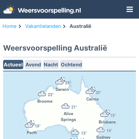
Home
Vakantielanden
Australië
Weersvoorspelling Australië
Actueel
Avond
Nacht
Ochtend
24°
Darwin
20°
23°
Cairns
Broome
21°
Alice
15°
Springs
Brisbane
10°
14°
Perth
13°
Sydney