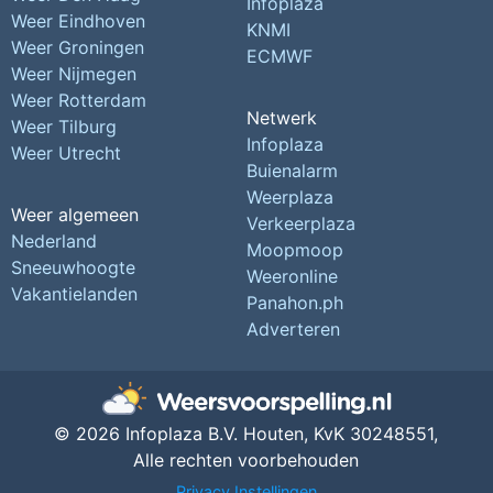
Infoplaza
Weer Eindhoven
KNMI
Weer Groningen
ECMWF
Weer Nijmegen
Weer Rotterdam
Netwerk
Weer Tilburg
Infoplaza
Weer Utrecht
Buienalarm
Weerplaza
Weer algemeen
Verkeerplaza
Nederland
Moopmoop
Sneeuwhoogte
Weeronline
Vakantielanden
Panahon.ph
Adverteren
© 2026 Infoplaza B.V. Houten,
KvK 30248551,
Alle rechten voorbehouden
Privacy Instellingen