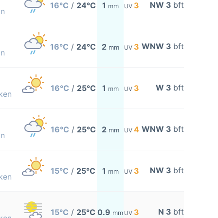
NW 3
bft
16°C
/
24°C
1
3
mm
UV
on
WNW 3
bft
16°C
/
24°C
2
3
mm
UV
on
W 3
bft
16°C
/
25°C
1
3
mm
UV
ken
WNW 3
bft
16°C
/
25°C
2
4
mm
UV
on
NW 3
bft
15°C
/
25°C
1
3
mm
UV
ken
N 3
bft
15°C
/
25°C
0.9
3
mm
UV