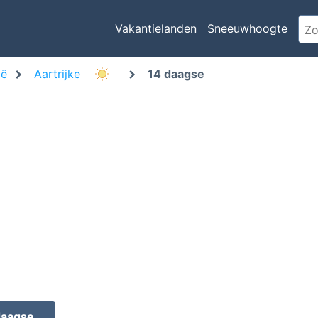
Vakantielanden
Sneeuwhoogte
ië
Aartrijke
14 daagse
daagse