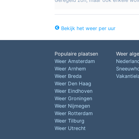
Geregeld zon, maar ook enkele wol
Bekijk het weer per uur
Populaire plaatsen
Weer alg
Weer Amsterdam
Nederlan
Weer Arnhem
Sneeuwh
Weer Breda
Vakantie
Weer Den Haag
Weer Eindhoven
Weer Groningen
Weer Nijmegen
Weer Rotterdam
Weer Tilburg
Weer Utrecht