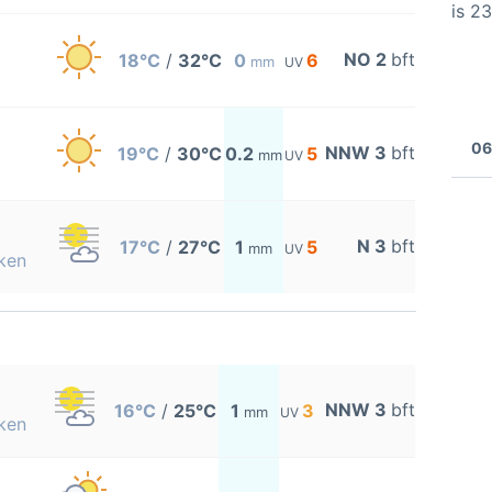
is 2
NO 2
bft
18°C
/
32°C
0
6
mm
UV
06
NNW 3
bft
19°C
/
30°C
0.2
5
mm
UV
N 3
bft
17°C
/
27°C
1
5
mm
UV
ken
NNW 3
bft
16°C
/
25°C
1
3
mm
UV
ken