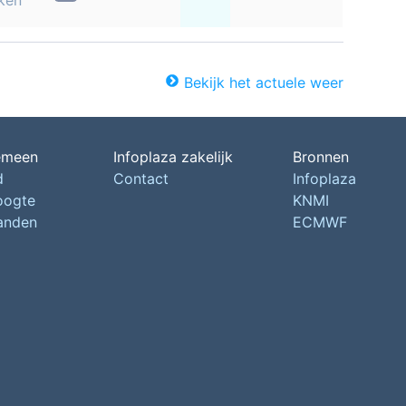
ken
Bekijk het actuele weer
emeen
Infoplaza zakelijk
Bronnen
d
Contact
Infoplaza
oogte
KNMI
landen
ECMWF