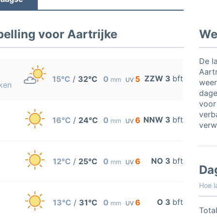
lling voor Aartrijke
Wee
De l
Aart
ZZW 3
bft
15°C
/
32°C
0
5
mm
UV
weer
ken
dage
voor
verb
NNW 3
bft
16°C
/
24°C
0
6
mm
UV
verw
NO 3
bft
12°C
/
25°C
0
6
mm
UV
Da
Hoe l
O 3
bft
13°C
/
31°C
0
6
mm
UV
Total