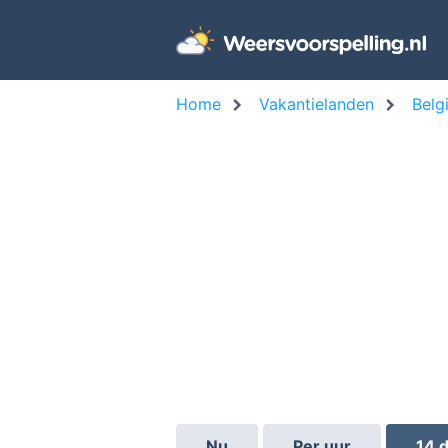
Home
Vakantielanden
Belg
Nu
Per uur
14 