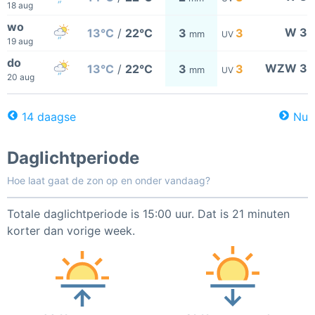
18 aug
wo
W 3
13°C
/
22°C
3
3
mm
UV
19 aug
do
WZW 3
13°C
/
22°C
3
3
mm
UV
20 aug
14 daagse
Nu
Daglichtperiode
Hoe laat gaat de zon op en onder vandaag?
Totale daglichtperiode is 15:00 uur. Dat is 21 minuten
korter dan vorige week.