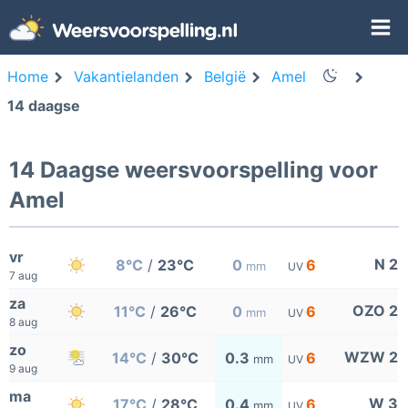
Home
Vakantielanden
België
Amel
14 daagse
14 Daagse weersvoorspelling voor
Amel
vr
N 2
8°C
/
23°C
0
6
mm
UV
7 aug
za
OZO 2
11°C
/
26°C
0
6
mm
UV
8 aug
zo
WZW 2
14°C
/
30°C
0.3
6
mm
UV
9 aug
ma
W 3
17°C
/
28°C
0.4
6
mm
UV