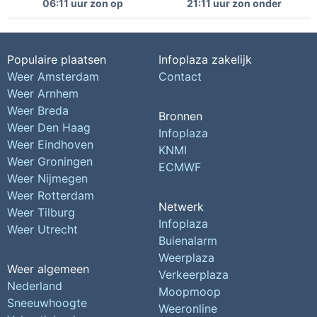
06:11 uur zon op
21:11 uur zon onder
Populaire plaatsen
Infoplaza zakelijk
Weer Amsterdam
Contact
Weer Arnhem
Weer Breda
Bronnen
Weer Den Haag
Infoplaza
Weer Eindhoven
KNMI
Weer Groningen
ECMWF
Weer Nijmegen
Weer Rotterdam
Netwerk
Weer Tilburg
Infoplaza
Weer Utrecht
Buienalarm
Weerplaza
Weer algemeen
Verkeerplaza
Nederland
Moopmoop
Sneeuwhoogte
Weeronline