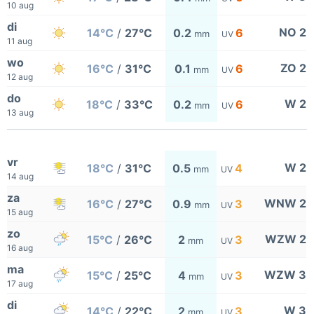
10 aug
di
NO 2
14°C
/
27°C
0.2
6
mm
UV
11 aug
wo
ZO 2
16°C
/
31°C
0.1
6
mm
UV
12 aug
do
W 2
18°C
/
33°C
0.2
6
mm
UV
13 aug
vr
W 2
18°C
/
31°C
0.5
4
mm
UV
14 aug
za
WNW 2
16°C
/
27°C
0.9
3
mm
UV
15 aug
zo
WZW 2
15°C
/
26°C
2
3
mm
UV
16 aug
ma
WZW 3
15°C
/
25°C
4
3
mm
UV
17 aug
di
W 3
14°C
/
22°C
2
3
mm
UV