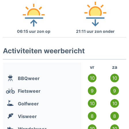
06:15 uur zon op
21:11 uur zon onder
Activiteiten weerbericht
vr
za
10
10
BBQweer
9
9
Fietsweer
10
10
Golfweer
8
8
Visweer
10
10