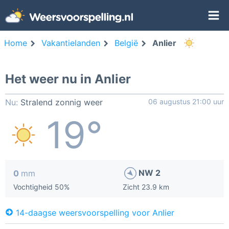
Home
Vakantielanden
België
Anlier
Het weer nu in Anlier
Nu:
Stralend zonnig weer
06 augustus 21:00 uur
19°
NW 2
0
mm
Vochtigheid 50%
Zicht 23.9 km
14-daagse weersvoorspelling voor Anlier