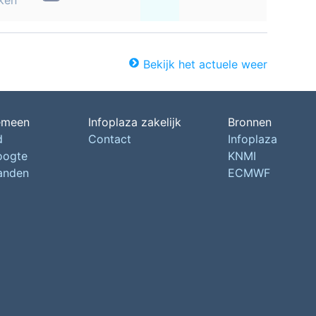
ken
Bekijk het actuele weer
emeen
Infoplaza zakelijk
Bronnen
d
Contact
Infoplaza
oogte
KNMI
landen
ECMWF