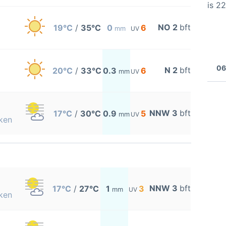
is 2
NO 2
bft
19°C
/
35°C
0
6
mm
UV
06
N 2
bft
20°C
/
33°C
0.3
6
mm
UV
NNW 3
bft
17°C
/
30°C
0.9
5
mm
UV
ken
NNW 3
bft
17°C
/
27°C
1
3
mm
UV
ken