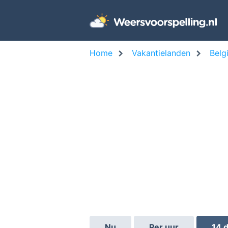
Home
Vakantielanden
Belg
Nu
Per uur
14 