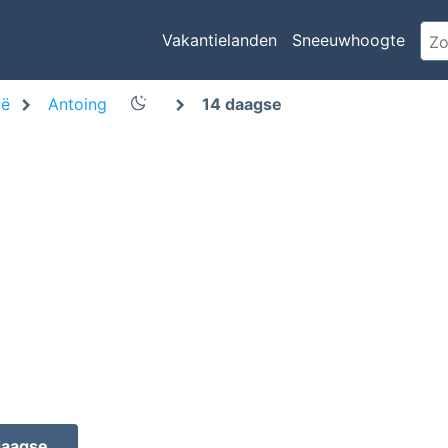
Vakantielanden
Sneeuwhoogte
ië
Antoing
14 daagse
daagse