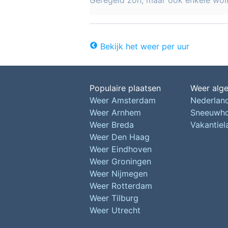
Geregeld zon, maar ook enkele wol
Bekijk het weer per uur
Populaire plaatsen
Weer alg
Weer Amsterdam
Nederlan
Weer Arnhem
Sneeuwh
Weer Breda
Vakantie
Weer Den Haag
Weer Eindhoven
Weer Groningen
Weer Nijmegen
Weer Rotterdam
Weer Tilburg
Weer Utrecht