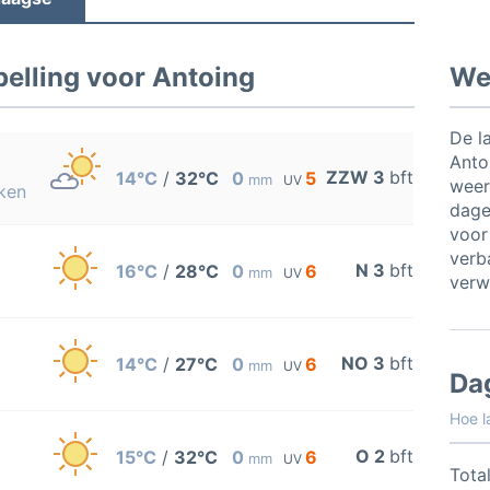
elling voor Antoing
Wee
De l
Anto
ZZW 3
bft
14°C
/
32°C
0
5
mm
UV
weer
ken
dage
voor
verb
N 3
bft
16°C
/
28°C
0
6
mm
UV
verw
NO 3
bft
14°C
/
27°C
0
6
mm
UV
Da
Hoe l
O 2
bft
15°C
/
32°C
0
6
mm
UV
Total