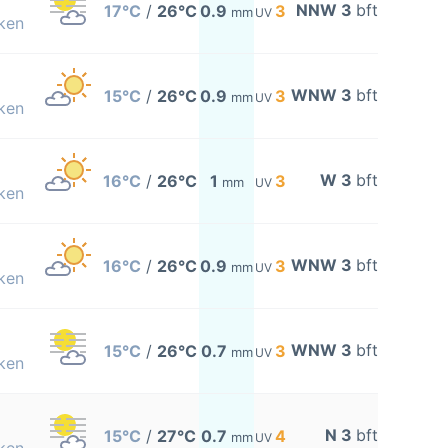
NNW 3
bft
17°C
/
26°C
0.9
3
mm
UV
ken
WNW 3
bft
15°C
/
26°C
0.9
3
mm
UV
ken
W 3
bft
16°C
/
26°C
1
3
mm
UV
ken
WNW 3
bft
16°C
/
26°C
0.9
3
mm
UV
ken
WNW 3
bft
15°C
/
26°C
0.7
3
mm
UV
ken
N 3
bft
15°C
/
27°C
0.7
4
mm
UV