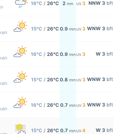
NNW 3
bft
16°C
/
26°C
2
3
mm
UV
on
WNW 3
bft
15°C
/
26°C
0.9
3
mm
UV
ken
W 3
bft
16°C
/
26°C
0.9
3
mm
UV
ken
WNW 3
bft
15°C
/
26°C
0.8
3
mm
UV
ken
WNW 3
bft
16°C
/
26°C
0.7
3
mm
UV
ken
W 3
bft
15°C
/
26°C
0.7
4
mm
UV