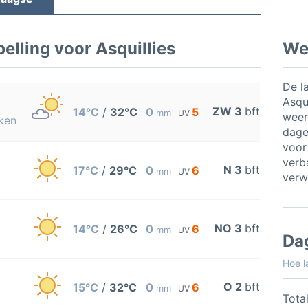
lling voor Asquillies
Wee
De l
Asqu
ZW 3
bft
14°C
/
32°C
0
5
mm
UV
weer
ken
dage
voor
verb
N 3
bft
17°C
/
29°C
0
6
mm
UV
verw
NO 3
bft
14°C
/
26°C
0
6
mm
UV
Da
Hoe l
O 2
bft
15°C
/
32°C
0
6
mm
UV
Total