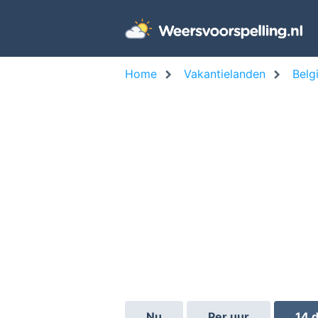
Home
Vakantielanden
Belg
Nu
Per uur
14 