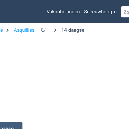
Vakantielanden
Sneeuwhoogte
ië
Asquillies
14 daagse
daagse