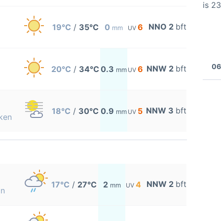
is 2
NNO 2
bft
19°C
/
35°C
0
6
mm
UV
06
NNW 2
bft
20°C
/
34°C
0.3
6
mm
UV
NNW 3
bft
18°C
/
30°C
0.9
5
mm
UV
ken
NNW 2
bft
17°C
/
27°C
2
4
mm
UV
on