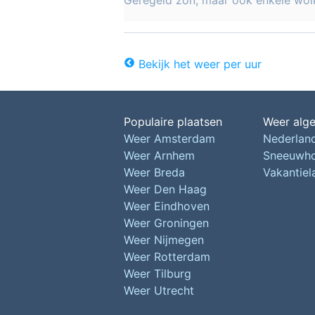
Geregeld zon, maar ook enkele wol
Bekijk het weer per uur
Populaire plaatsen
Weer alg
Weer Amsterdam
Nederlan
Weer Arnhem
Sneeuwh
Weer Breda
Vakantie
Weer Den Haag
Weer Eindhoven
Weer Groningen
Weer Nijmegen
Weer Rotterdam
Weer Tilburg
Weer Utrecht