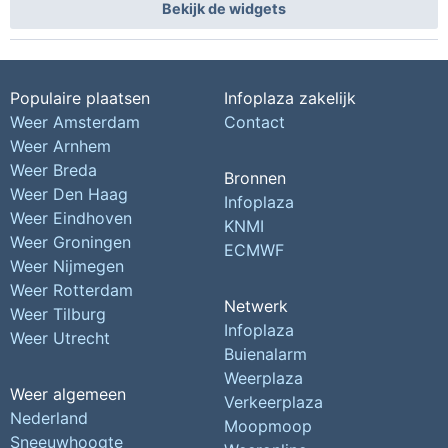
Bekijk de widgets
Populaire plaatsen
Infoplaza zakelijk
Weer Amsterdam
Contact
Weer Arnhem
Weer Breda
Bronnen
Weer Den Haag
Infoplaza
Weer Eindhoven
KNMI
Weer Groningen
ECMWF
Weer Nijmegen
Weer Rotterdam
Netwerk
Weer Tilburg
Infoplaza
Weer Utrecht
Buienalarm
Weerplaza
Weer algemeen
Verkeerplaza
Nederland
Moopmoop
Sneeuwhoogte