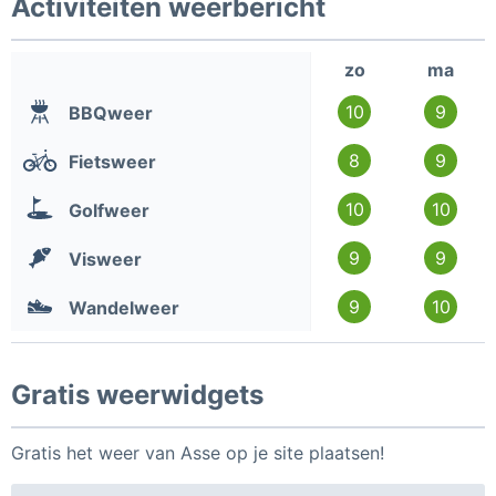
Activiteiten weerbericht
zo
ma
10
9
BBQweer
8
9
Fietsweer
10
10
Golfweer
9
9
Visweer
9
10
Wandelweer
Gratis weerwidgets
Gratis het weer van Asse op je site plaatsen!