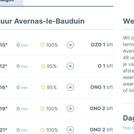
 uur Avernas-le-Bauduin
Wee
Wil j
termi
OZO 1
bft
10°
0
100%
mm
Aver
48 u
je va
O 1
bft
12°
0
95%
mm
afste
weer
weer
ONO 1
bft
16°
0
95%
mm
of li
ONO 2
bft
19°
0
100%
mm
Da
Hoe l
ONO 2
bft
21°
0
100%
mm