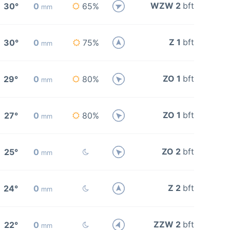
WZW 2
bft
30°
0
65%
mm
Z 1
bft
30°
0
75%
mm
ZO 1
bft
29°
0
80%
mm
ZO 1
bft
27°
0
80%
mm
ZO 2
bft
25°
0
mm
Z 2
bft
24°
0
mm
ZZW 2
bft
22°
0
mm