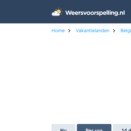
Home
Vakantielanden
Belg
Nu
Per uur
14 