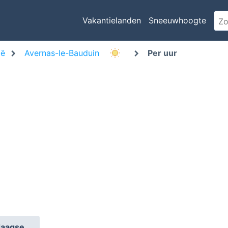
Vakantielanden
Sneeuwhoogte
ië
Avernas-le-Bauduin
Per uur
daagse