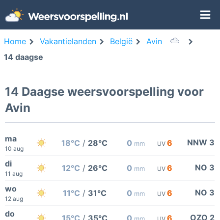
Home
Vakantielanden
België
Avin
14 daagse
14 Daagse weersvoorspelling voor
Avin
ma
NNW 3
18°C
/
28°C
0
6
mm
UV
10 aug
di
NO 3
12°C
/
26°C
0
6
mm
UV
11 aug
wo
NO 3
11°C
/
31°C
0
6
mm
UV
12 aug
do
OZO 2
15°C
/
35°C
0
6
mm
UV