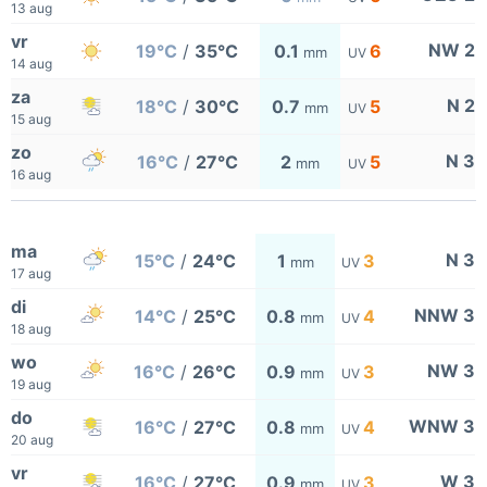
13 aug
vr
NW 2
19°C
/
35°C
0.1
6
mm
UV
14 aug
za
N 2
18°C
/
30°C
0.7
5
mm
UV
15 aug
zo
N 3
16°C
/
27°C
2
5
mm
UV
16 aug
ma
N 3
15°C
/
24°C
1
3
mm
UV
17 aug
di
NNW 3
14°C
/
25°C
0.8
4
mm
UV
18 aug
wo
NW 3
16°C
/
26°C
0.9
3
mm
UV
19 aug
do
WNW 3
16°C
/
27°C
0.8
4
mm
UV
20 aug
vr
W 3
16°C
/
27°C
0.9
3
mm
UV