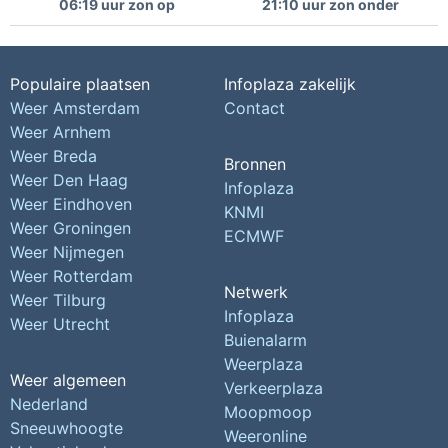
06:19 uur zon op
21:10 uur zon onder
Populaire plaatsen
Infoplaza zakelijk
Weer Amsterdam
Contact
Weer Arnhem
Weer Breda
Bronnen
Weer Den Haag
Infoplaza
Weer Eindhoven
KNMI
Weer Groningen
ECMWF
Weer Nijmegen
Weer Rotterdam
Netwerk
Weer Tilburg
Infoplaza
Weer Utrecht
Buienalarm
Weerplaza
Weer algemeen
Verkeerplaza
Nederland
Moopmoop
Sneeuwhoogte
Weeronline