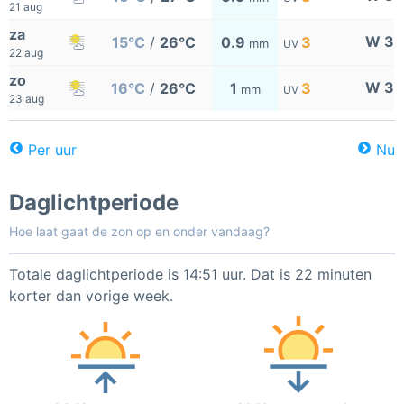
21 aug
za
W 3
15°C
/
26°C
0.9
3
mm
UV
22 aug
zo
W 3
16°C
/
26°C
1
3
mm
UV
23 aug
Per uur
Nu
Daglichtperiode
Hoe laat gaat de zon op en onder vandaag?
Totale daglichtperiode is 14:51 uur. Dat is 22 minuten
korter dan vorige week.