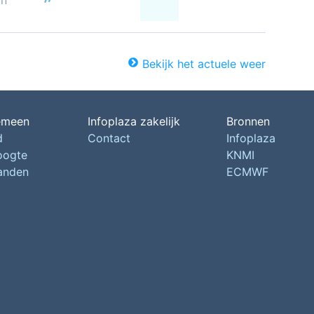
on
Bekijk het actuele weer
emeen
Infoplaza zakelijk
Bronnen
d
Contact
Infoplaza
oogte
KNMI
landen
ECMWF