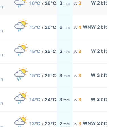
W 2
bft
16°C
/
28°C
3
3
mm
UV
on
WNW 2
bft
15°C
/
26°C
2
4
mm
UV
on
W 2
bft
15°C
/
25°C
2
3
mm
UV
on
W 3
bft
15°C
/
25°C
3
3
mm
UV
on
W 3
bft
14°C
/
24°C
3
3
mm
UV
on
WNW 2
bft
13°C
/
23°C
2
3
mm
UV