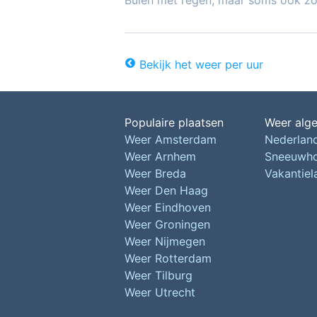
Buien met regen, maar soms ook z
Bekijk het weer per uur
Populaire plaatsen
Weer alg
Weer Amsterdam
Nederlan
Weer Arnhem
Sneeuwh
Weer Breda
Vakantie
Weer Den Haag
Weer Eindhoven
Weer Groningen
Weer Nijmegen
Weer Rotterdam
Weer Tilburg
Weer Utrecht