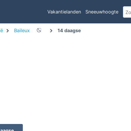
Vakantielanden
Sneeuwhoogte
ië
Baileux
14 daagse
daagse