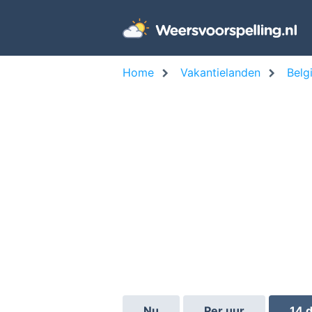
Home
Vakantielanden
Belg
Nu
Per uur
14 