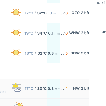
is 2
OZO 2
bft
17°C
/
32°C
0
6
mm
UV
06
WNW 2
bft
19°C
/
34°C
0.1
6
mm
UV
NNW 2
bft
18°C
/
32°C
0.8
5
mm
UV
NW 2
bft
17°C
/
30°C
0.8
4
mm
UV
ken