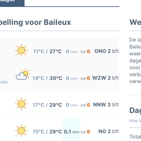
elling voor Baileux
Wee
De l
Bail
ONO 2
bft
11°C
/
27°C
0
6
mm
UV
weer
dage
voor
verb
WZW 2
bft
14°C
/
30°C
0
6
mm
UV
verw
ken
NNW 3
bft
17°C
/
29°C
0
6
mm
UV
Da
Hoe l
NO 2
bft
15°C
/
29°C
0.1
6
mm
UV
Total