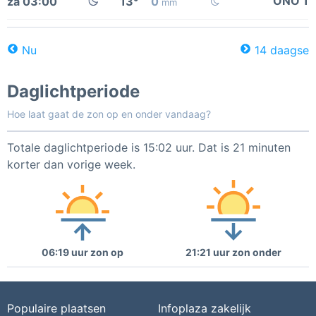
ONO 1
za 03:00
13°
0
mm
Nu
14 daagse
Daglichtperiode
Hoe laat gaat de zon op en onder vandaag?
Totale daglichtperiode is 15:02 uur. Dat is 21 minuten
korter dan vorige week.
06:19 uur zon op
21:21 uur zon onder
Populaire plaatsen
Infoplaza zakelijk