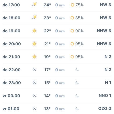
NW 3
do 17:00
24°
0
75%
mm
NW 3
do 18:00
23°
0
85%
mm
NNW 3
do 19:00
22°
0
90%
mm
NNW 3
do 20:00
21°
0
95%
mm
N 2
do 21:00
19°
0
95%
mm
N 2
do 22:00
17°
0
mm
N 1
do 23:00
15°
0
mm
NNO 1
vr 00:00
14°
0
mm
OZO 0
vr 01:00
13°
0
mm