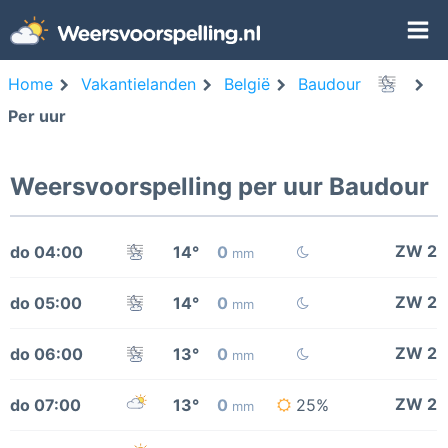
Home
Vakantielanden
België
Baudour
Per uur
Weersvoorspelling per uur Baudour
ZW 2
do 04:00
14°
0
mm
ZW 2
do 05:00
14°
0
mm
ZW 2
do 06:00
13°
0
mm
ZW 2
do 07:00
13°
0
25%
mm