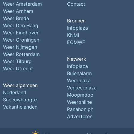
Weer Amsterdam
Contact
Weer Arnhem
Weer Breda
Bronnen
Weer Den Haag
Infoplaza
Weer Eindhoven
KNMI
Weer Groningen
ECMWF
Weer Nijmegen
Weer Rotterdam
Netwerk
Weer Tilburg
Infoplaza
Weer Utrecht
Buienalarm
Weerplaza
Weer algemeen
Verkeerplaza
Nederland
Moopmoop
Sneeuwhoogte
Weeronline
Vakantielanden
Panahon.ph
Adverteren