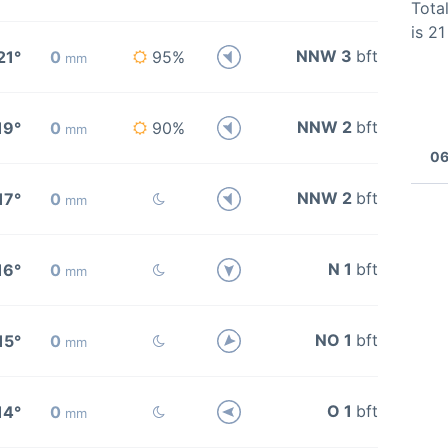
Total
is 2
NNW 3
bft
21°
0
95%
mm
NNW 2
bft
19°
0
90%
mm
06
NNW 2
bft
17°
0
mm
N 1
bft
16°
0
mm
NO 1
bft
15°
0
mm
O 1
bft
14°
0
mm