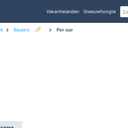
Vakantielanden
Sneeuwhoogte
ië
Baulers
Per uur
daagse