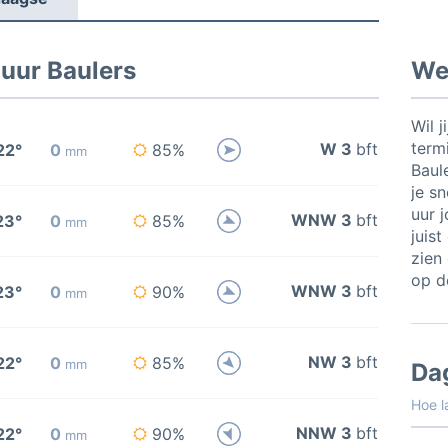
uur Baulers
Wee
Wil j
termi
W 3
bft
22°
0
85%
mm
Baul
je sn
uur 
WNW 3
bft
23°
0
85%
mm
juis
zien 
op de
WNW 3
bft
23°
0
90%
mm
NW 3
bft
22°
0
85%
mm
Da
Hoe l
NNW 3
bft
22°
0
90%
mm