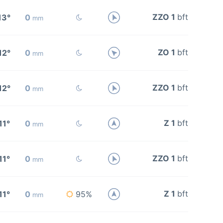
ZZO 1
bft
13°
0
mm
ZO 1
bft
12°
0
mm
ZZO 1
bft
12°
0
mm
Z 1
bft
11°
0
mm
ZZO 1
bft
11°
0
mm
Z 1
bft
11°
0
95%
mm