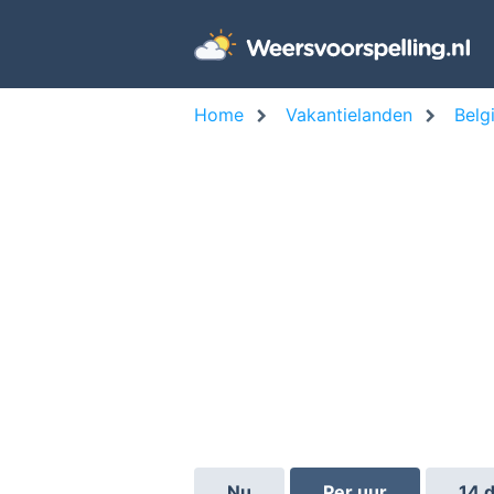
Home
Vakantielanden
Belg
Nu
Per uur
14 