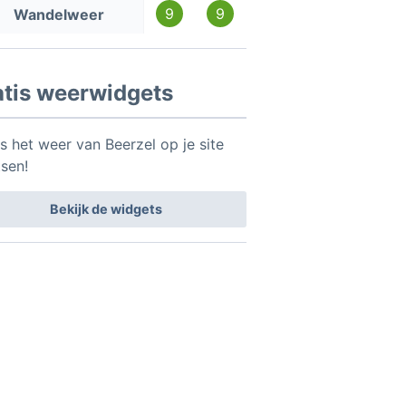
9
9
Wandelweer
atis weerwidgets
s het weer van Beerzel op je site
tsen!
Bekijk de widgets