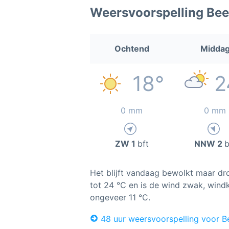
Weersvoorspelling Bee
Ochtend
Midda
18°
2
0 mm
0 mm
ZW 1
bft
NNW 2
b
Het blijft vandaag bewolkt maar dr
tot 24 °C en is de wind zwak, windkr
ongeveer 11 °C.
48 uur weersvoorspelling voor B