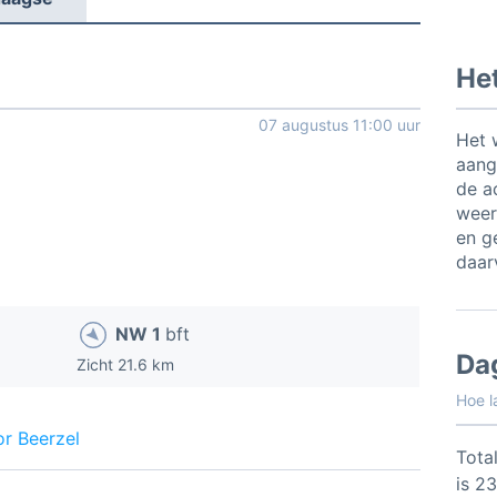
Het
07 augustus 11:00 uur
Het 
aang
de a
weer
en ge
daar
NW 1
bft
Da
Zicht 21.6 km
Hoe l
r Beerzel
Total
is 2