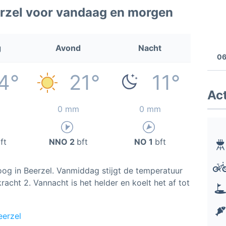
rzel voor vandaag en morgen
g
Avond
Nacht
06
4°
21°
11°
Act
0 mm
0 mm
ft
NNO 2
bft
NO 1
bft
oog in Beerzel. Vanmiddag stijgt de temperatuur
acht 2. Vannacht is het helder en koelt het af tot
eerzel