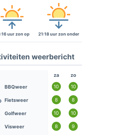
:16 uur zon op
21:18 uur zon onder
iviteiten weerbericht
za
zo
10
10
BBQweer
8
8
Fietsweer
10
10
Golfweer
8
9
Visweer