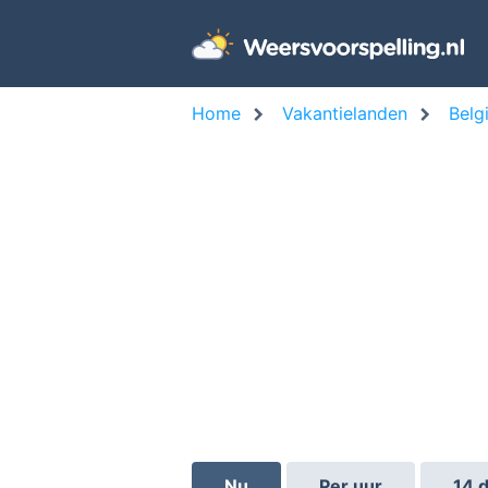
Home
Vakantielanden
Belg
Nu
Per uur
14 