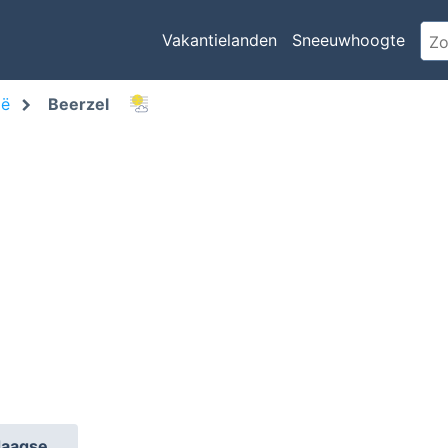
Vakantielanden
Sneeuwhoogte
ië
Beerzel
daagse