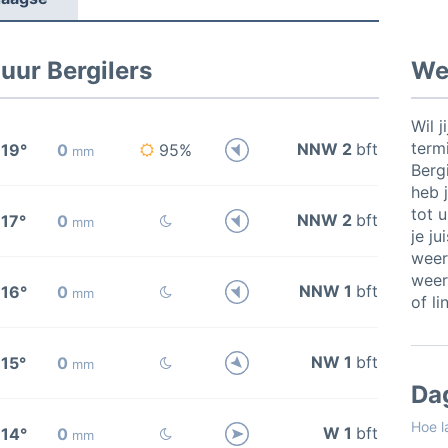
uur Bergilers
Wee
Wil j
termi
NNW 2
bft
19°
0
95%
mm
Berg
heb j
tot 
NNW 2
bft
17°
0
mm
je ju
weer
weer
NNW 1
bft
16°
0
mm
of li
NW 1
bft
15°
0
mm
Da
Hoe l
W 1
bft
14°
0
mm