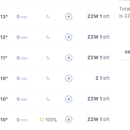
Total
is 2
ZZW 1
bft
13°
0
mm
ZZW 1
bft
12°
0
mm
06
ZZW 1
bft
11°
0
mm
Z 1
bft
10°
0
mm
ZZW 1
bft
10°
0
mm
ZZW 1
bft
10°
0
100%
mm