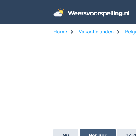
Home
Vakantielanden
Belg
Nu
Per uur
14 