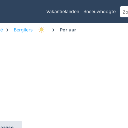
Vakantielanden
Sneeuwhoogte
ië
Bergilers
Per uur
daagse