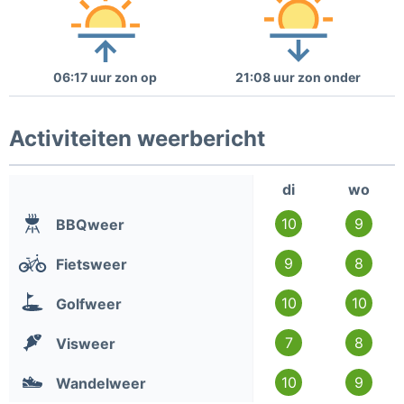
06:17 uur zon op
21:08 uur zon onder
Activiteiten weerbericht
di
wo
10
9
BBQweer
9
8
Fietsweer
10
10
Golfweer
7
8
Visweer
10
9
Wandelweer