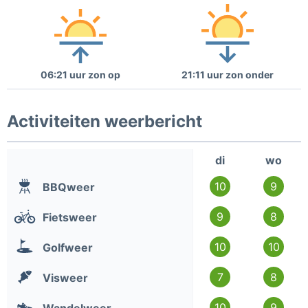
06:21 uur zon op
21:11 uur zon onder
Activiteiten weerbericht
di
wo
10
9
BBQweer
9
8
Fietsweer
10
10
Golfweer
7
8
Visweer
10
9