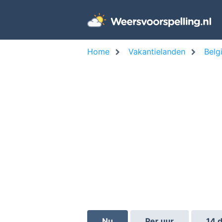
Home
Vakantielanden
Belg
Nu
Per uur
14 