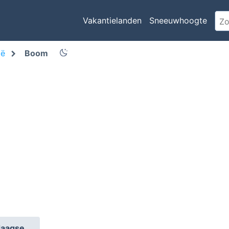
Vakantielanden
Sneeuwhoogte
ië
Boom
daagse