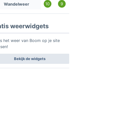
10
9
Wandelweer
atis weerwidgets
is het weer van Boom op je site
tsen!
Bekijk de widgets