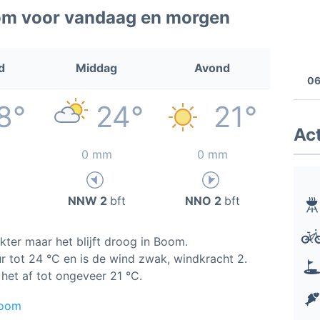
om voor vandaag en morgen
d
Middag
Avond
06
8°
24°
21°
Act
0 mm
0 mm
NNW 2
bft
NNO 2
bft
ter maar het blijft droog in Boom.
 tot 24 °C en is de wind zwak, windkracht 2.
het af tot ongeveer 21 °C.
Boom