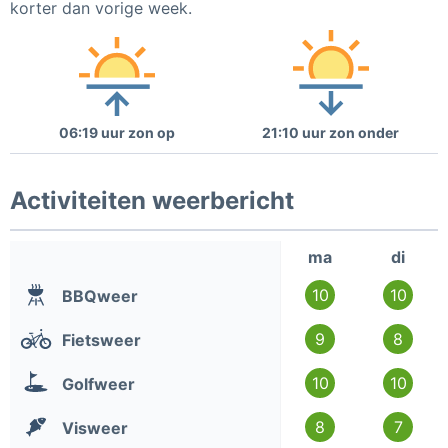
korter dan vorige week.
06:19 uur zon op
21:10 uur zon onder
Activiteiten weerbericht
ma
di
10
10
BBQweer
9
8
Fietsweer
10
10
Golfweer
8
7
Visweer