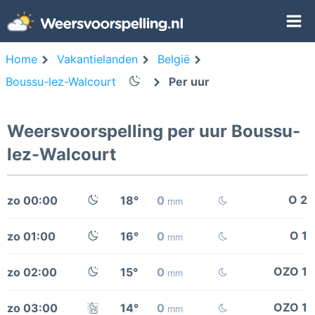
Home
Vakantielanden
België
Boussu-lez-Walcourt
Per uur
Weersvoorspelling per uur Boussu-
lez-Walcourt
O 2
zo 00:00
18°
0
mm
O 1
zo 01:00
16°
0
mm
OZO 1
zo 02:00
15°
0
mm
OZO 1
zo 03:00
14°
0
mm