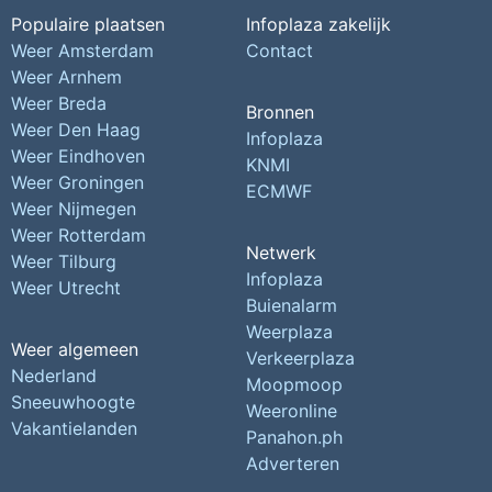
Populaire plaatsen
Infoplaza zakelijk
Weer Amsterdam
Contact
Weer Arnhem
Weer Breda
Bronnen
Weer Den Haag
Infoplaza
Weer Eindhoven
KNMI
Weer Groningen
ECMWF
Weer Nijmegen
Weer Rotterdam
Netwerk
Weer Tilburg
Infoplaza
Weer Utrecht
Buienalarm
Weerplaza
Weer algemeen
Verkeerplaza
Nederland
Moopmoop
Sneeuwhoogte
Weeronline
Vakantielanden
Panahon.ph
Adverteren