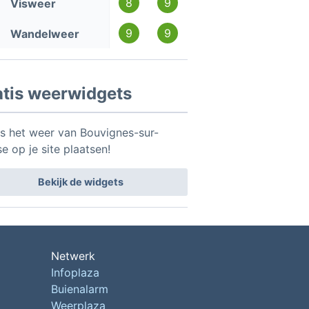
8
9
Visweer
9
9
Wandelweer
atis weerwidgets
is het weer van Bouvignes-sur-
e op je site plaatsen!
Bekijk de widgets
Netwerk
Infoplaza
Buienalarm
Weerplaza