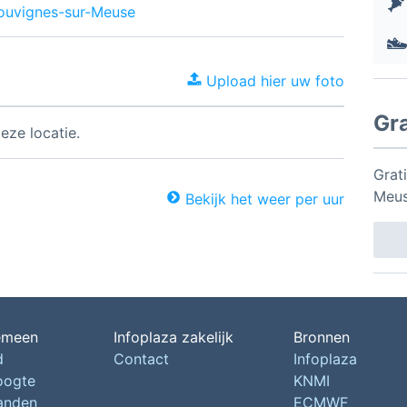
Bouvignes-sur-Meuse
Upload hier uw foto
Gr
eze locatie.
Grat
Meus
Bekijk het weer per uur
emeen
Infoplaza zakelijk
Bronnen
d
Contact
Infoplaza
oogte
KNMI
landen
ECMWF