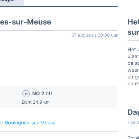
nes-sur-Meuse
Het
su
07 augustus 20:00 uur
Het 
u aa
de a
weer
en ge
daar
NO 2
bft
Zicht 24.9 km
Da
or Bouvignes-sur-Meuse
Hoe l
Total