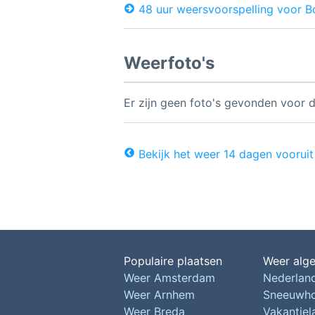
48 uur weersvoorspelling voor 
Weerfoto's
Er zijn geen foto's gevonden voor d
Bekijk het weer 14 dagen vooruit
Populaire plaatsen
Weer alg
Weer Amsterdam
Nederlan
Weer Arnhem
Sneeuwh
Weer Breda
Vakantie