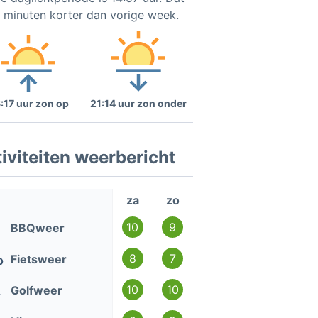
2 minuten korter dan vorige week.
:17 uur zon op
21:14 uur zon onder
iviteiten weerbericht
za
zo
10
9
BBQweer
8
7
Fietsweer
10
10
Golfweer