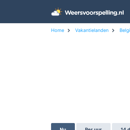
Home
Vakantielanden
Belg
Nu
Per uur
14 