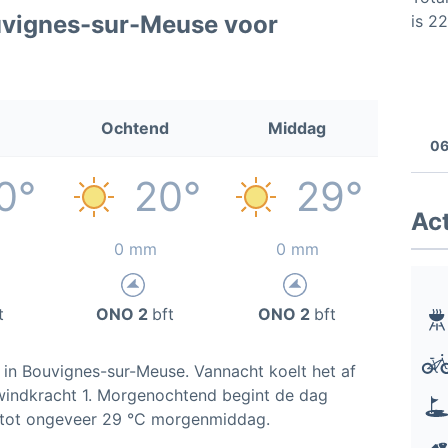
uvignes-sur-Meuse voor
is 2
Ochtend
Middag
06
0°
20°
29°
Act
0 mm
0 mm
t
ONO 2
bft
ONO 2
bft
 in Bouvignes-sur-Meuse. Vannacht koelt het af
 windkracht 1. Morgenochtend begint de dag
 tot ongeveer 29 °C morgenmiddag.