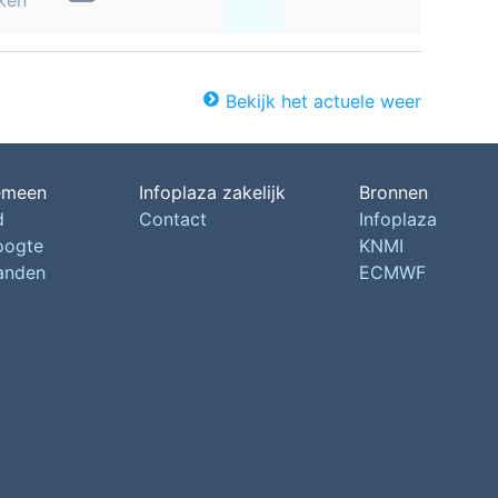
ken
Bekijk het actuele weer
emeen
Infoplaza zakelijk
Bronnen
d
Contact
Infoplaza
oogte
KNMI
landen
ECMWF