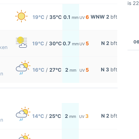
is 2
WNW 2
bft
19°C
/
35°C
0.1
6
mm
UV
06
N 2
bft
19°C
/
30°C
0.7
5
mm
UV
ken
N 3
bft
16°C
/
27°C
2
5
mm
UV
on
N 2
bft
14°C
/
25°C
2
3
mm
UV
on