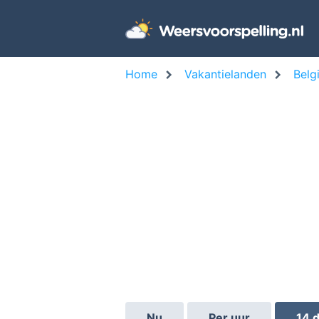
Home
Vakantielanden
Belg
Nu
Per uur
14 