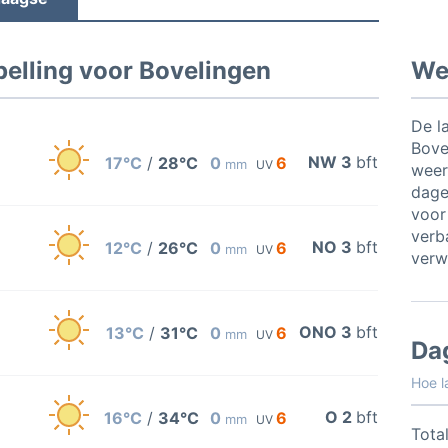
elling voor Bovelingen
Wee
De l
Bove
NW 3
bft
17°C
/
28°C
0
6
mm
UV
weer
dage
voor
verb
NO 3
bft
12°C
/
26°C
0
6
mm
UV
verw
ONO 3
bft
13°C
/
31°C
0
6
mm
UV
Da
Hoe l
O 2
bft
16°C
/
34°C
0
6
mm
UV
Total