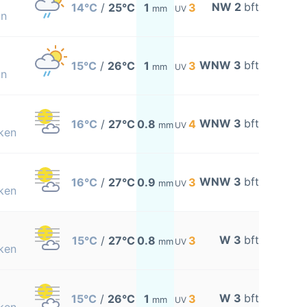
NW 2
bft
14°C
/
25°C
1
3
mm
UV
on
WNW 3
bft
15°C
/
26°C
1
3
mm
UV
on
WNW 3
bft
16°C
/
27°C
0.8
4
mm
UV
ken
WNW 3
bft
16°C
/
27°C
0.9
3
mm
UV
ken
W 3
bft
15°C
/
27°C
0.8
3
mm
UV
ken
W 3
bft
15°C
/
26°C
1
3
mm
UV