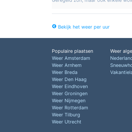
Geregeld zon, maar ook enkele wol
Bekijk het weer per uur
Populaire plaatsen
Weer alg
Weer Amsterdam
Nederlan
Weer Arnhem
Sneeuwh
Weer Breda
Vakantie
Weer Den Haag
Weer Eindhoven
Weer Groningen
Weer Nijmegen
Weer Rotterdam
Weer Tilburg
Weer Utrecht