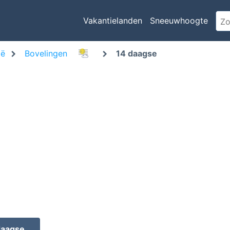
Vakantielanden
Sneeuwhoogte
ië
Bovelingen
14 daagse
daagse