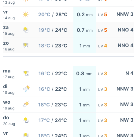
13 aug
vr
NNW 3
20°C
/
28°C
0.2
5
mm
UV
14 aug
za
NNO 4
19°C
/
24°C
0.7
5
mm
UV
15 aug
zo
NNO 4
18°C
/
23°C
1
4
mm
UV
16 aug
ma
N 4
16°C
/
22°C
0.8
3
mm
UV
17 aug
di
NNW 3
16°C
/
22°C
1
3
mm
UV
18 aug
wo
NW 3
18°C
/
23°C
1
3
mm
UV
19 aug
do
NW 3
17°C
/
24°C
1
3
mm
UV
20 aug
vr
NNW 3
18°C
/
24°C
1
3
mm
UV