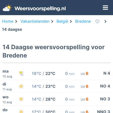
Home
Vakantielanden
België
Bredene
14 daagse
14 Daagse weersvoorspelling voor
Bredene
ma
N 4
18°C
/
22°C
0
6
mm
UV
10 aug
di
NO 4
14°C
/
23°C
0
6
mm
UV
11 aug
wo
NO 3
14°C
/
28°C
0
6
mm
UV
12 aug
do
NNO 3
17°C
/
30°C
0
6
mm
UV