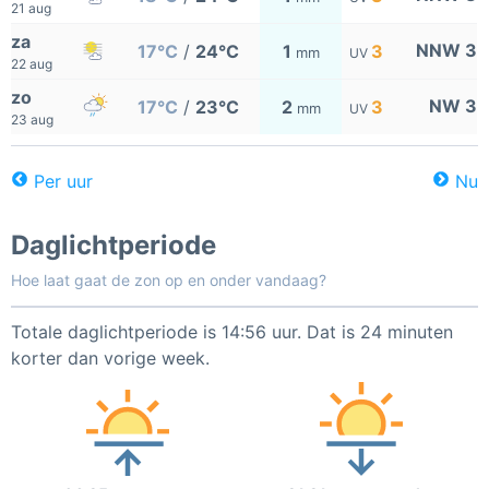
21 aug
za
NNW 3
17°C
/
24°C
1
3
mm
UV
22 aug
zo
NW 3
17°C
/
23°C
2
3
mm
UV
23 aug
Per uur
Nu
Daglichtperiode
Hoe laat gaat de zon op en onder vandaag?
Totale daglichtperiode is 14:56 uur. Dat is 24 minuten
korter dan vorige week.