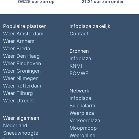
06:25 uur zon op
21:21 uur zon onder
Populaire plaatsen
Infoplaza zakelijk
Weer Amsterdam
Contact
Weer Arnhem
Weer Breda
Bronnen
Weer Den Haag
Infoplaza
Weer Eindhoven
KNMI
Weer Groningen
ECMWF
Weer Nijmegen
Weer Rotterdam
Netwerk
Weer Tilburg
Infoplaza
Weer Utrecht
Buienalarm
Weerplaza
Weer algemeen
Verkeerplaza
Nederland
Moopmoop
Sneeuwhoogte
Weeronline