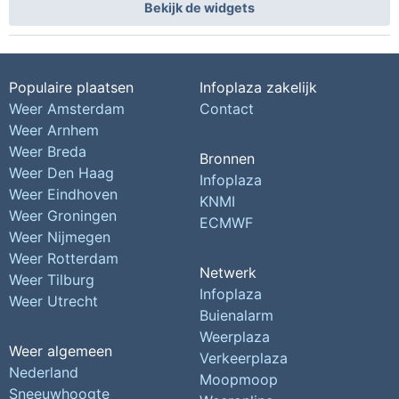
Bekijk de widgets
Populaire plaatsen
Infoplaza zakelijk
Weer Amsterdam
Contact
Weer Arnhem
Weer Breda
Bronnen
Weer Den Haag
Infoplaza
Weer Eindhoven
KNMI
Weer Groningen
ECMWF
Weer Nijmegen
Weer Rotterdam
Netwerk
Weer Tilburg
Infoplaza
Weer Utrecht
Buienalarm
Weerplaza
Weer algemeen
Verkeerplaza
Nederland
Moopmoop
Sneeuwhoogte