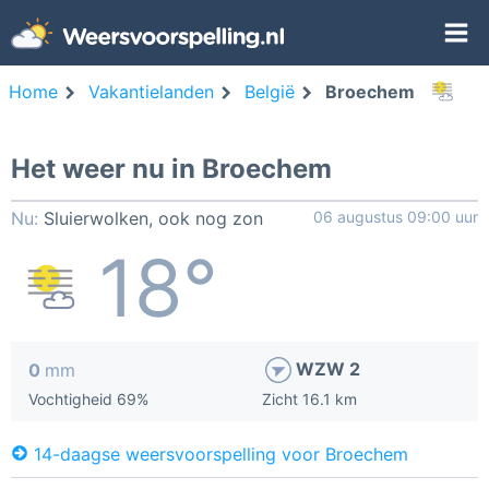
Home
Vakantielanden
België
Broechem
Het weer nu in Broechem
Nu:
Sluierwolken, ook nog zon
06 augustus 09:00 uur
18°
WZW 2
0
mm
Vochtigheid 69%
Zicht 16.1 km
14-daagse weersvoorspelling voor Broechem