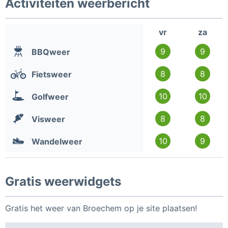
Activiteiten weerbericht
vr
za
9
9
BBQweer
8
8
Fietsweer
10
10
Golfweer
8
8
Visweer
10
9
Wandelweer
Gratis weerwidgets
Gratis het weer van Broechem op je site plaatsen!