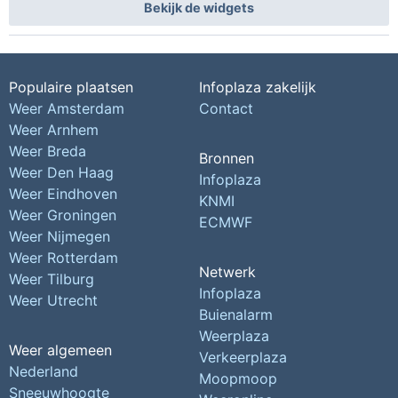
Bekijk de widgets
Populaire plaatsen
Infoplaza zakelijk
Weer Amsterdam
Contact
Weer Arnhem
Weer Breda
Bronnen
Weer Den Haag
Infoplaza
Weer Eindhoven
KNMI
Weer Groningen
ECMWF
Weer Nijmegen
Weer Rotterdam
Netwerk
Weer Tilburg
Infoplaza
Weer Utrecht
Buienalarm
Weerplaza
Weer algemeen
Verkeerplaza
Nederland
Moopmoop
Sneeuwhoogte