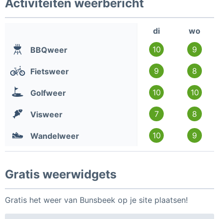
Activiteiten weerbericht
di
wo
10
9
BBQweer
9
8
Fietsweer
10
10
Golfweer
7
8
Visweer
10
9
Wandelweer
Gratis weerwidgets
Gratis het weer van Bunsbeek op je site plaatsen!