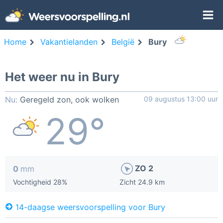
Home
Vakantielanden
België
Bury
Het weer nu in Bury
Nu:
Geregeld zon, ook wolken
09 augustus 13:00 uur
29°
ZO 2
0
mm
Vochtigheid 28%
Zicht 24.9 km
14-daagse weersvoorspelling voor Bury