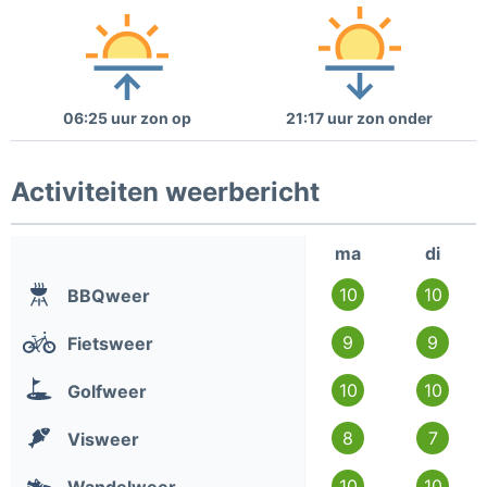
06:25 uur zon op
21:17 uur zon onder
Activiteiten weerbericht
ma
di
10
10
BBQweer
9
9
Fietsweer
10
10
Golfweer
8
7
Visweer
10
10