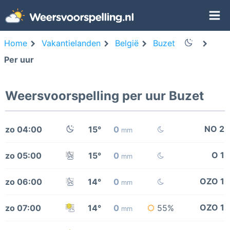
Home
Vakantielanden
België
Buzet
Per uur
Weersvoorspelling per uur Buzet
NO 2
zo 04:00
15°
0
mm
O 1
zo 05:00
15°
0
mm
OZO 1
zo 06:00
14°
0
mm
OZO 1
zo 07:00
14°
0
55%
mm