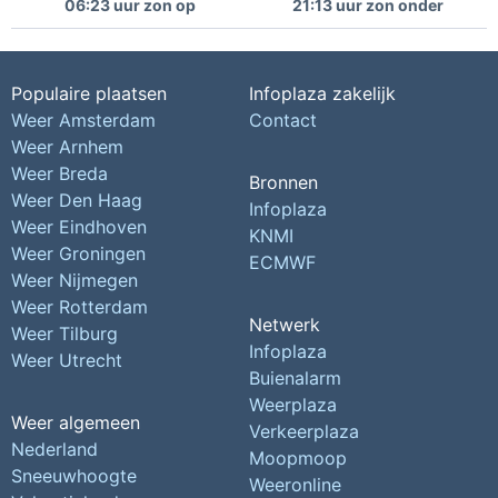
06:23 uur zon op
21:13 uur zon onder
Populaire plaatsen
Infoplaza zakelijk
Weer Amsterdam
Contact
Weer Arnhem
Weer Breda
Bronnen
Weer Den Haag
Infoplaza
Weer Eindhoven
KNMI
Weer Groningen
ECMWF
Weer Nijmegen
Weer Rotterdam
Netwerk
Weer Tilburg
Infoplaza
Weer Utrecht
Buienalarm
Weerplaza
Weer algemeen
Verkeerplaza
Nederland
Moopmoop
Sneeuwhoogte
Weeronline