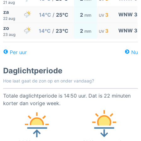
21 aug
za
WNW 3
14°C
/
25°C
2
3
mm
UV
22 aug
zo
WNW 3
14°C
/
23°C
2
3
mm
UV
23 aug
Per uur
Nu
Daglichtperiode
Hoe laat gaat de zon op en onder vandaag?
Totale daglichtperiode is 14:50 uur. Dat is 22 minuten
korter dan vorige week.