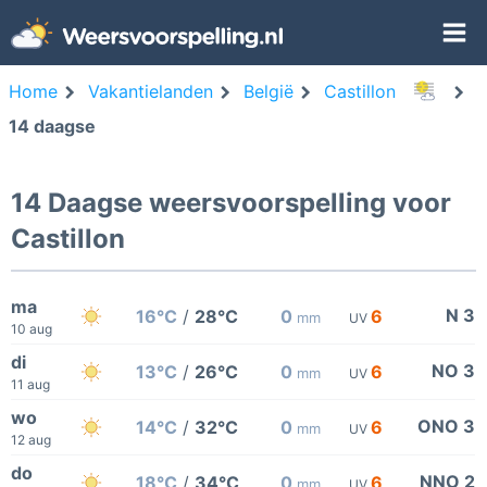
Home
Vakantielanden
België
Castillon
14 daagse
14 Daagse weersvoorspelling voor
Castillon
ma
N 3
16°C
/
28°C
0
6
mm
UV
10 aug
di
NO 3
13°C
/
26°C
0
6
mm
UV
11 aug
wo
ONO 3
14°C
/
32°C
0
6
mm
UV
12 aug
do
NNO 2
18°C
/
34°C
0
6
mm
UV