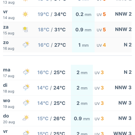
13 aug
vr
NNW 2
19°C
/
34°C
0.2
5
mm
UV
14 aug
za
NNW 2
18°C
/
31°C
0.9
5
mm
UV
15 aug
zo
N 2
16°C
/
27°C
1
4
mm
UV
16 aug
ma
N 2
16°C
/
25°C
2
3
mm
UV
17 aug
di
NNW 3
14°C
/
24°C
2
3
mm
UV
18 aug
wo
NW 3
14°C
/
25°C
2
3
mm
UV
19 aug
do
NW 3
15°C
/
26°C
0.9
3
mm
UV
20 aug
vr
WNW 3
15°C
/
25°C
2
3
mm
UV