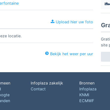
erfontaine
Upload hier uw foto
Gr
eze locatie.
Grat
site 
Bekijk het weer per uur
emeen
Infoplaza zakelijk
Bronnen
d
Contact
Infoplaza
oogte
KNMI
landen
ECMWF