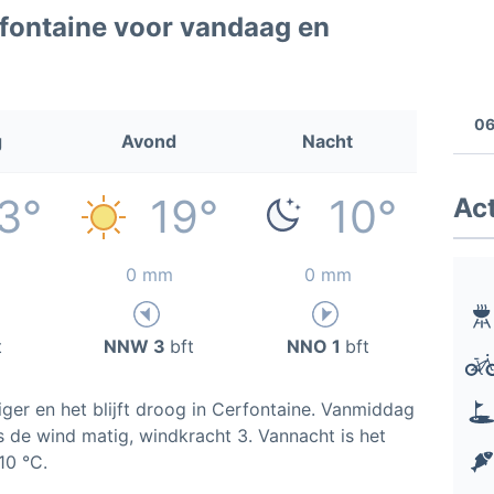
fontaine voor vandaag en
06
g
Avond
Nacht
3°
19°
10°
Act
0 mm
0 mm
t
NNW 3
bft
NNO 1
bft
ger en het blijft droog in Cerfontaine. Vanmiddag
is de wind matig, windkracht 3. Vannacht is het
10 °C.