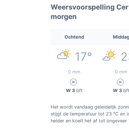
Weersvoorspelling Cer
morgen
Ochtend
Midda
17°
2
0 mm
0 mm
W 3
bft
W 3
bf
Het wordt vandaag geleidelijk zonni
stijgt de temperatuur tot 23 °C en 
helder en koelt het af tot ongeveer 