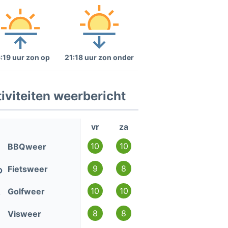
:19 uur zon op
21:18 uur zon onder
iviteiten weerbericht
vr
za
10
10
BBQweer
9
8
Fietsweer
10
10
Golfweer
8
8
Visweer