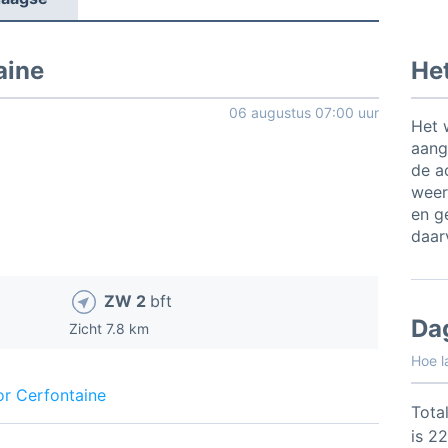
aine
Het
06 augustus 07:00 uur
Het 
aang
de a
weer
en ge
daar
ZW 2
bft
Da
Zicht 7.8 km
Hoe l
or Cerfontaine
Total
is 2