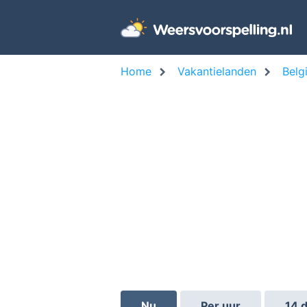
Home
Vakantielanden
Belg
Nu
Per uur
14 