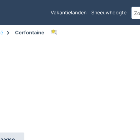
Vakantielanden
Sneeuwhoogte
ië
Cerfontaine
daagse