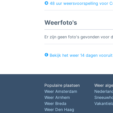
48 uur weersvoorspelling voor C
Weerfoto's
Er zijn geen foto's gevonden voor d
Bekijk het weer 14 dagen vooruit
Populaire plaatsen
Weer alg
Weer Amsterdam
Nederlan
Weer Arnhem
Sneeuwh
Weer Breda
Vakantie
Weer Den Haag