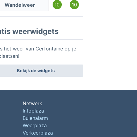
10
10
Wandelweer
atis weerwidgets
is het weer van Cerfontaine op je
plaatsen!
Bekijk de widgets
Netwerk
Infoplaza
Buienalarm
Weerplaza
Verkeerplaza