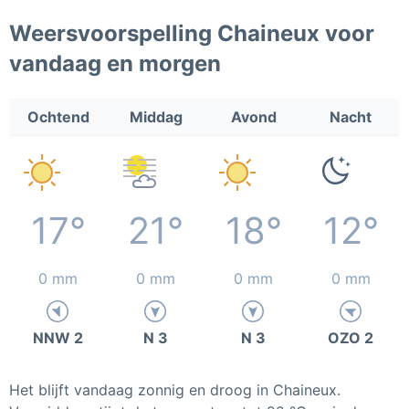
Weersvoorspelling Chaineux voor
vandaag en morgen
Ochtend
Middag
Avond
Nacht
17°
21°
18°
12°
0 mm
0 mm
0 mm
0 mm
NNW 2
N 3
N 3
OZO 2
Het blijft vandaag zonnig en droog in Chaineux.