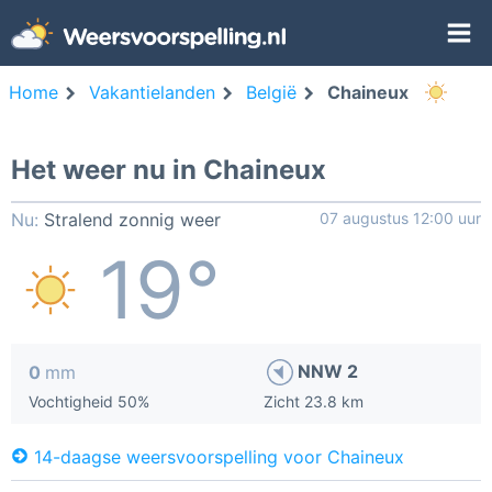
Home
Vakantielanden
België
Chaineux
Het weer nu in Chaineux
Nu:
Stralend zonnig weer
07 augustus 12:00 uur
19°
NNW 2
0
mm
Vochtigheid 50%
Zicht 23.8 km
14-daagse weersvoorspelling voor Chaineux