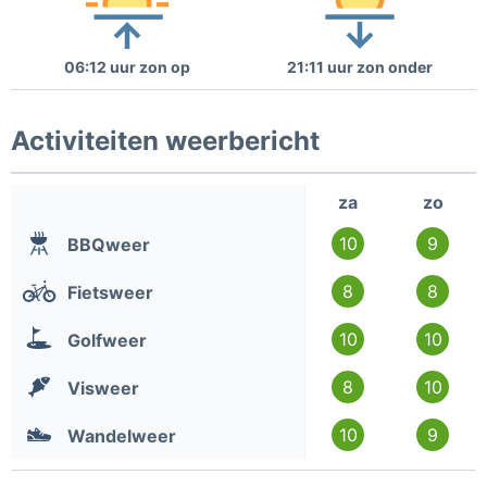
06:12 uur zon op
21:11 uur zon onder
Activiteiten weerbericht
za
zo
10
9
BBQweer
8
8
Fietsweer
10
10
Golfweer
8
10
Visweer
10
9
Wandelweer