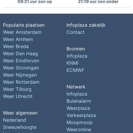
06:21 uur zon op
21:19 uur zon onder
Populaire plaatsen
Infoplaza zakelijk
Weer Amsterdam
Contact
Weer Arnhem
Weer Breda
Bronnen
Weer Den Haag
Infoplaza
Weer Eindhoven
KNMI
Weer Groningen
ECMWF
Weer Nijmegen
Weer Rotterdam
Netwerk
Weer Tilburg
Infoplaza
Weer Utrecht
Buienalarm
Weerplaza
Weer algemeen
Verkeerplaza
Nederland
Moopmoop
Sneeuwhoogte
Weeronline