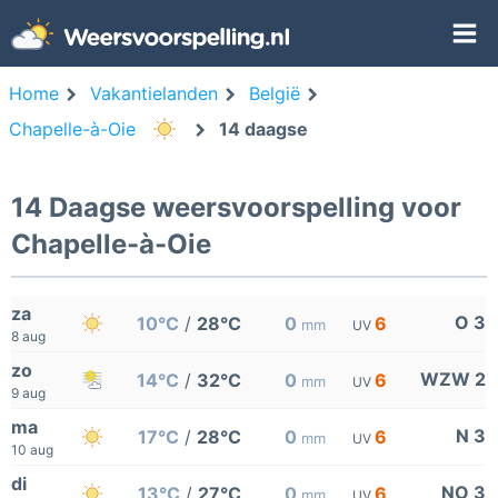
Home
Vakantielanden
België
Chapelle-à-Oie
14 daagse
14 Daagse weersvoorspelling voor
Chapelle-à-Oie
za
O 3
10°C
/
28°C
0
6
mm
UV
8 aug
zo
WZW 2
14°C
/
32°C
0
6
mm
UV
9 aug
ma
N 3
17°C
/
28°C
0
6
mm
UV
10 aug
di
NO 3
13°C
/
27°C
0
6
mm
UV