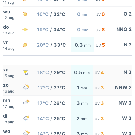
11 aug
wo
O 2
16°C
/
32°C
0
6
mm
UV
12 aug
do
NNO 2
19°C
/
34°C
0
6
mm
UV
13 aug
vr
N 2
20°C
/
33°C
0.3
5
mm
UV
14 aug
za
N 3
18°C
/
29°C
0.5
4
mm
UV
15 aug
zo
NNW 2
17°C
/
27°C
1
3
mm
UV
16 aug
ma
NW 3
17°C
/
26°C
3
3
mm
UV
17 aug
di
W 3
14°C
/
25°C
2
3
mm
UV
18 aug
wo
W 3
14°C
/
25°C
3
3
mm
UV