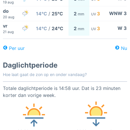
19 aug
do
WNW 3
14°C
/
25°C
2
3
mm
UV
20 aug
vr
W 3
14°C
/
24°C
2
3
mm
UV
21 aug
Per uur
Nu
Daglichtperiode
Hoe laat gaat de zon op en onder vandaag?
Totale daglichtperiode is 14:58 uur. Dat is 23 minuten
korter dan vorige week.